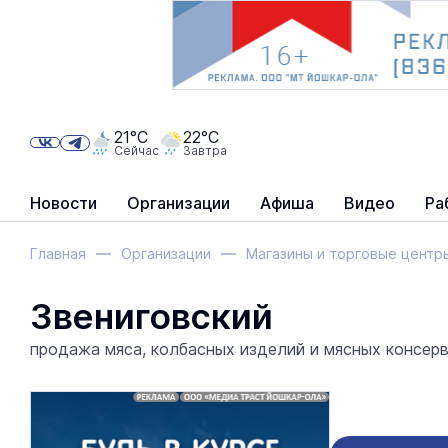
21°C
22°C
Сейчас
Завтра
Новости
Организации
Афиша
Видео
Ра
Главная
Организации
Магазины и торговые центр
Звениговский
продажа мяса, колбасных изделий и мясных консерв