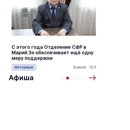
С этого года Отделение СФР в
Алексей Я
Марий Эл обеспечивает ещё одну
Шкетана: 
меру поддержки
лёгких сп
Интервью
8 июня 15:30
Культура
Афиша