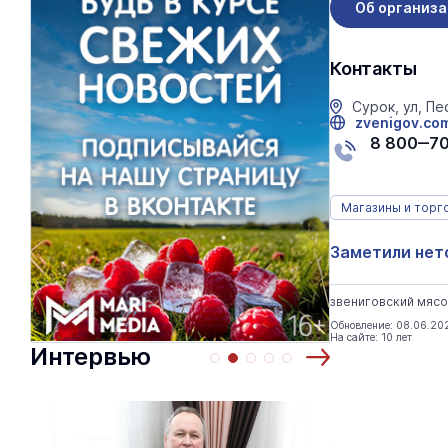
Об организ
Контакты
Сурок, ул, Пе
zvenigov.co
8 800‒7
Магазины и торг
Заметили нет
звениговский мясо
Обновление: 08.06.20
На сайте: 10 лет
Интервью