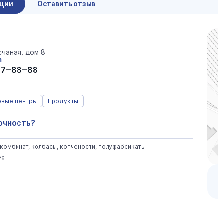
ации
Оставить отзыв
счаная, дом 8
m
07‒88‒88
овые центры
Продукты
очность?
комбинат, колбасы, копчености, полуфабрикаты
26