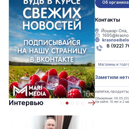
Об организ
Контакты
Йошкар-Ола, 
1695@krasno
krasnoeibelo
8 (922) 
Магазины и торг
Заметили нет
напитки, продукты
Обновление: 06.05.20
Интервью
На сайте: 10 лет и 2 м