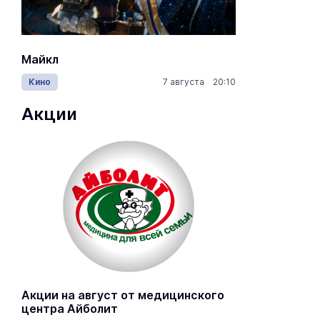
Майкл
Лида / Lid
Кино
7 августа 20:10
Концерты
Акции
Акции на август от медицинского
центра Айболит