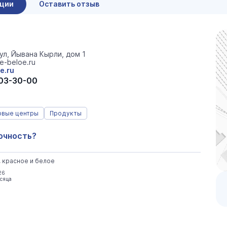
ации
Оставить отзыв
ул, Йывана Кырли, дом 1
e-beloe.ru
e.ru
703-30-00
овые центры
Продукты
очность?
, красное и белое
26
есяца