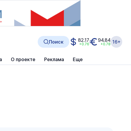
82.17
94.84
Поиск
16+
+0.76
+0.78
а
О проекте
Реклама
Еще