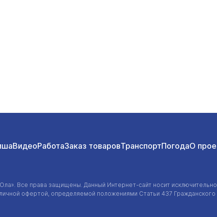
иша
Видео
Работа
Заказ товаров
Транспорт
Погода
О прое
-Ола»
. Все права защищены. Данный
Интернет-сайт
носит исключительно
убличной офертой, определяемой положениями Статьи 437 Гражданского