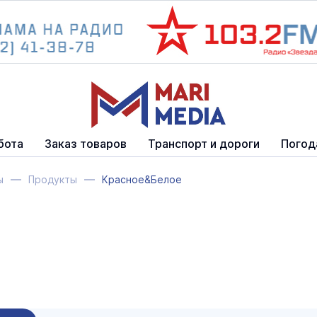
бота
Заказ товаров
Транспорт и дороги
Погод
ы
Продукты
Красное&Белое