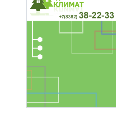
основаниях,
Василий Дубровин: как продлить
жимости
мужское долголетие
16 марта 17:00
Здоровье и медицина
19 февраля 15:55