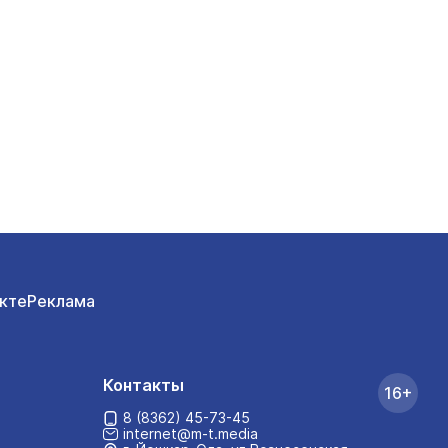
кте
Реклама
Контакты
16+
8 (8362) 45-73-45
internet@m-t.media