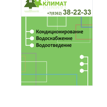
основаниях,
Василий Дубровин: как продлить
жимости
мужское долголетие
16 марта 17:00
Здоровье и медицина
19 февраля 15:55