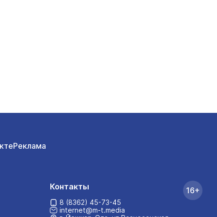
кте
Реклама
Контакты
16+
8 (8362) 45-73-45
internet@m-t.media