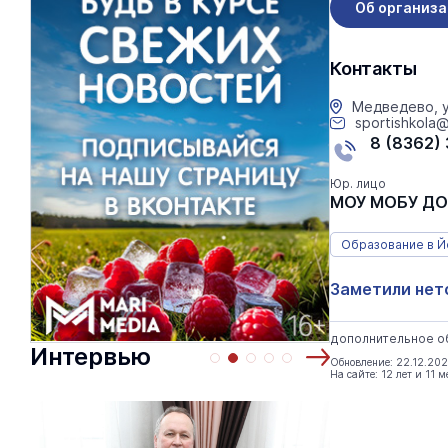
Об организ
Контакты
Медведево, у
sportishkola
8 (8362)
Юр. лицо
МОУ МОБУ ДО
Образование в 
Заметили нет
дополнительное об
Интервью
Обновление: 22.12.20
На сайте: 12 лет и 11 