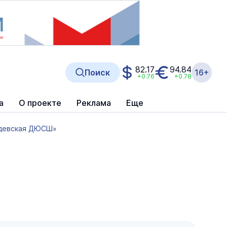
82.17
94.84
Поиск
16+
+0.76
+0.78
а
О проекте
Реклама
Еще
девская ДЮСШ»