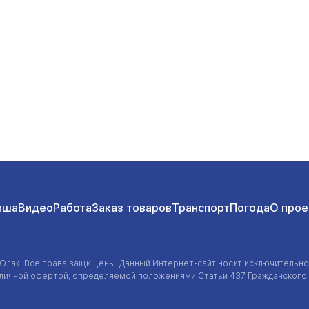
иша
Видео
Работа
Заказ товаров
Транспорт
Погода
О прое
-Ола»
. Все права защищены. Данный
Интернет-сайт
носит исключительно
убличной офертой, определяемой положениями Статьи 437 Гражданского