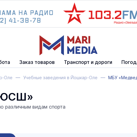
бота
Заказ товаров
Транспорт и дороги
Погод
ар-Оле
Учебные заведения в Йошкар-Оле
МБУ «Медве
ДЮСШ»
по различным видам спорта