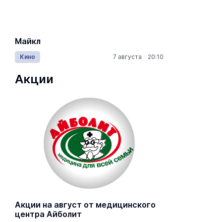
Майкл
Лида / Lid
Кино
7 августа 20:10
Концерты
Акции
Акции на август от медицинского
центра Айболит