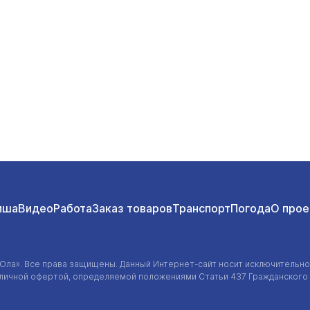
иша
Видео
Работа
Заказ товаров
Транспорт
Погода
О прое
-Ола»
. Все права защищены. Данный
Интернет-сайт
носит исключительно
убличной офертой, определяемой положениями Статьи 437 Гражданского