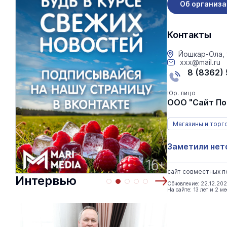
Об организ
Контакты
Йошкар-Ола, 
xxx@mail.ru
8 (8362)
Юр. лицо
ООО "Сайт По
Магазины и торг
Заметили нет
сайт совместных п
Интервью
Обновление: 22.12.20
На сайте: 13 лет и 2 м