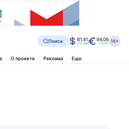
81.41
94.06
Поиск
16+
+0.48
+0.87
а
О проекте
Реклама
Еще