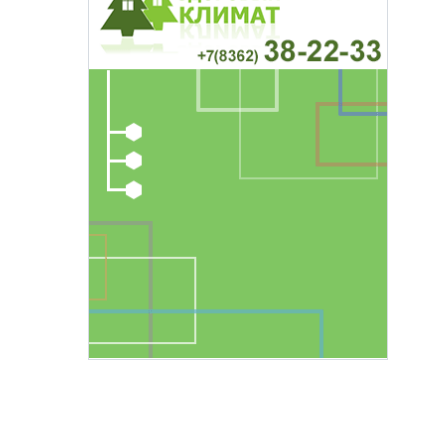
основаниях,
Василий Дубровин: как продлить
жимости
мужское долголетие
16 марта 17:00
Здоровье и медицина
19 февраля 15:55