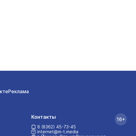
кте
Реклама
Контакты
16+
8 (8362) 45-73-45
internet@m-t.media