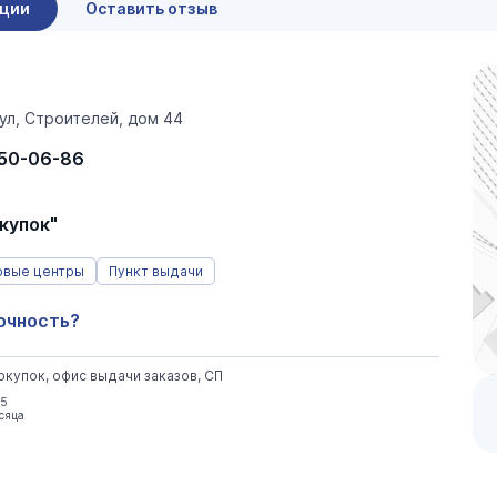
ации
Оставить отзыв
ул, Строителей, дом 44
 50-06-86
купок"
овые центры
Пункт выдачи
очность?
окупок, офис выдачи заказов, СП
25
есяца