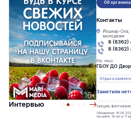
Об организ
Контакты
Йошкар-Ола, 
молодежи
8 (8362) 
8 (8362)
Юр. лицо
ГБОУ ДО Двор
Отдых и развлеч
Заметили нет
Интервью
секция, фехтовани
Обновление: 18.06.20
На сайте: 16 лет и 11 