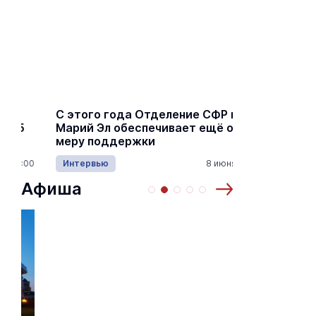
С этого года Отделение СФР в
Алексей Я
Марий Эл обеспечивает ещё одну
Шкетана: 
меру поддержки
лёгких сп
Интервью
8 июня 15:30
Культура
Афиша