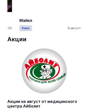
Майкл
Лида / Lid
Кино
8 августа 20:10
Концерты
Акции
Акции на август от медицинского
центра Айболит