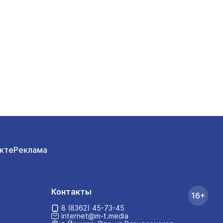
кте
Реклама
Контакты
16+
8 (8362) 45-73-45
internet@m-t.media