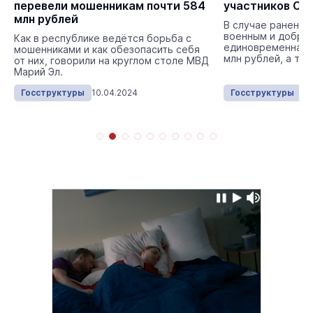
перевели мошенникам почти 584
участников СВ
млн рублей
В случае ранения
военным и добро
Как в республике ведётся борьба с
единовременная в
мошенниками и как обезопасить себя
млн рублей, а та
от них, говорили на круглом столе МВД
выплата от Миноб
Марий Эл.
Госструктуры
10.04.2024
Госструктуры
08