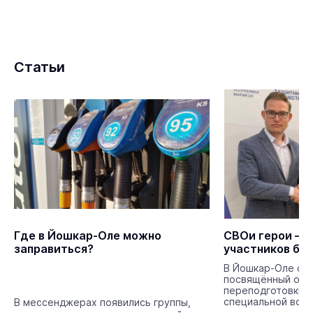
Статьи
Где в Йошкар-Оле можно
СВОи герои – 
заправиться?
участников бо
В Йошкар-Оле сос
посвящённый отк
переподготовки 
специальной воен
В мессенджерах появились группы,
членов их семей.