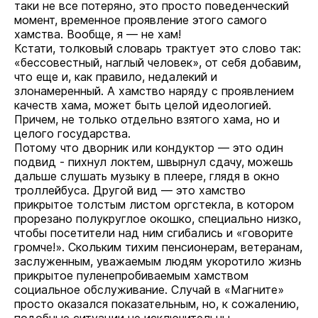
таки не все потеряно, это просто поведенческий
момент, временное проявление этого самого
хамства. Вообще, я — не хам!
Кстати, толковый словарь трактует это слово так:
«бессовестный, наглый человек», от себя добавим,
что еще и, как правило, недалекий и
злонамеренный. А хамство наряду с проявлением
качеств хама, может быть целой идеологией.
Причем, не только отдельно взятого хама, но и
целого государства.
Потому что дворник или кондуктор — это один
подвид - пихнул локтем, швырнул сдачу, можешь
дальше слушать музыку в плеере, глядя в окно
троллейбуса. Другой вид — это хамство
прикрытое толстым листом оргстекла, в котором
прорезано полукруглое окошко, специально низко,
чтобы посетители над ним сгибались и «говорите
громче!». Скольким тихим пенсионерам, ветеранам,
заслуженным, уважаемым людям укоротило жизнь
прикрытое пуленепробиваемым хамством
социальное обслуживание. Случай в «Магните»
просто оказался показательным, но, к сожалению,