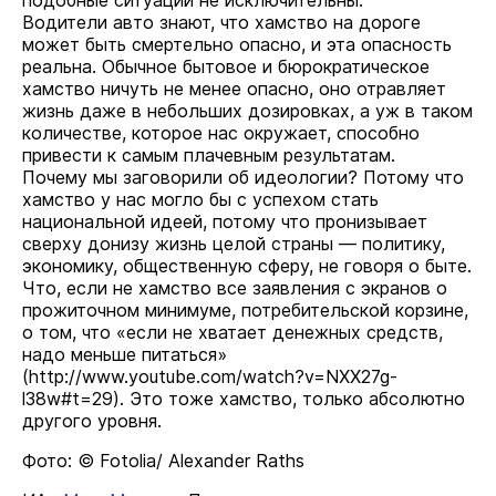
подобные ситуации не исключительны.
Водители авто знают, что хамство на дороге
может быть смертельно опасно, и эта опасность
реальна. Обычное бытовое и бюрократическое
хамство ничуть не менее опасно, оно отравляет
жизнь даже в небольших дозировках, а уж в таком
количестве, которое нас окружает, способно
привести к самым плачевным результатам.
Почему мы заговорили об идеологии? Потому что
хамство у нас могло бы с успехом стать
национальной идеей, потому что пронизывает
сверху донизу жизнь целой страны — политику,
экономику, общественную сферу, не говоря о быте.
Что, если не хамство все заявления с экранов о
прожиточном минимуме, потребительской корзине,
о том, что «если не хватает денежных средств,
надо меньше питаться»
(
http://www.youtube.com/watch?v=NXX27g-
l38w#t=29
). Это тоже хамство, только абсолютно
другого уровня.
Фото: © Fotolia/ Alexander Raths