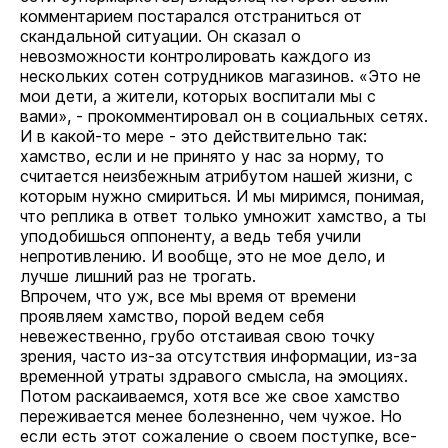
комментарием постарался отстраниться от
скандальной ситуации. Он сказал о
невозможности контролировать каждого из
нескольких сотен сотрудников магазинов. «Это не
мои дети, а жители, которых воспитали мы с
вами», - прокомментировал он в социальных сетях.
И в какой-то мере - это действительно так:
хамство, если и не принято у нас за норму, то
считается неизбежным атрибутом нашей жизни, с
которым нужно смириться. И мы миримся, понимая,
что реплика в ответ только умножит хамство, а ты
уподобишься оппоненту, а ведь тебя учили
непротивлению. И вообще, это не мое дело, и
лучше лишний раз не трогать.
Впрочем, что уж, все мы время от времени
проявляем хамство, порой ведем себя
невежественно, грубо отстаивая свою точку
зрения, часто из-за отсутствия информации, из-за
временной утраты здравого смысла, на эмоциях.
Потом раскаиваемся, хотя все же свое хамство
переживается менее болезненно, чем чужое. Но
если есть этот сожаление о своем поступке, все-