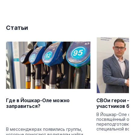
Статьи
Где в Йошкар-Оле можно
СВОи герои – 
заправиться?
участников бо
В Йошкар-Оле сос
посвящённый отк
переподготовки 
специальной воен
В мессенджерах появились группы,
членов их семей.
которые помогают водителям найти