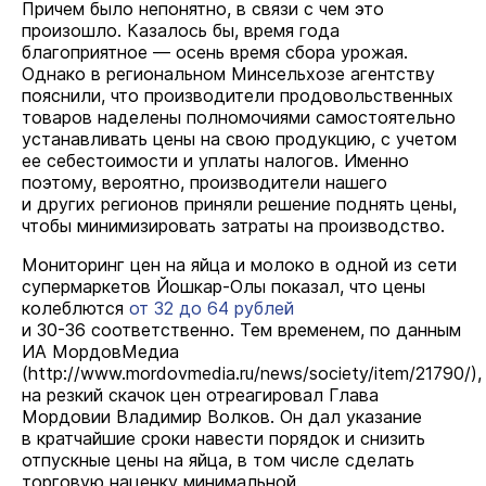
Причем было непонятно, в связи с чем это
произошло. Казалось бы, время года
благоприятное — осень время сбора урожая.
Однако в региональном Минсельхозе агентству
пояснили, что производители продовольственных
товаров наделены полномочиями самостоятельно
устанавливать цены на свою продукцию, с учетом
ее себестоимости и уплаты налогов. Именно
поэтому, вероятно, производители нашего
и других регионов приняли решение поднять цены,
чтобы минимизировать затраты на производство.
Мониторинг цен на яйца и молоко в одной из сети
супермаркетов Йошкар-Олы показал, что цены
колеблются
от 32 до 64 рублей
и
30-36 соответственно.
Тем временем, по данным
ИА МордовМедиа
(
http://www.mordovmedia.ru/news/society/item/21790/
),
на резкий скачок цен отреагировал Глава
Мордовии Владимир Волков. Он дал указание
в кратчайшие сроки навести порядок и снизить
отпускные цены на яйца, в том числе сделать
торговую наценку минимальной.