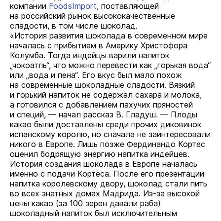
компании
FoodsImport
, поставляющей
на российский рынок высококачественные
сладости, в том числе шоколад.
«История развития шоколада в современном мире
началась с прибытием в Америку Христофора
Колумба. Тогда индейцы варили напиток
„чокоатль“, что можно перевести как „горькая вода“
или „вода и пена“. Его вкус был мало похож
на современные шоколадные сладости. Вязкий
и горький напиток не содержал сахара и молока,
а готовился с добавлением пахучих пряностей
и специй, — начал рассказ В. Гладуш. — Плоды
какао были доставлены среди прочих диковинок
испанскому королю, но сначала не заинтересовали
никого в Европе. Лишь позже Фердинандо Кортес
оценил бодрящую энергию напитка индейцев.
История создания шоколада в Европе началась
именно с подачи Кортеса. После его презентации
напитка королевскому двору, шоколад стали пить
во всех знатных домах Мадрида. Из-за высокой
цены какао (за 100 зерен давали раба)
шоколадный напиток был исключительным