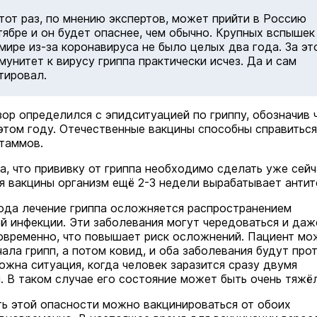
этот раз, по мнению экспертов, может прийти в Россию
тябре и он будет опаснее, чем обычно. Крупных вспышек
 мире из-за коронавируса не было целых два года. За эт
мунитет к вирусу гриппа практически исчез. Да и сам
тировал.
ор определился с эпидситуацией по гриппу, обозначив 
 этом году. Отечественные вакцины способны справиться
таммов.
а, что прививку от гриппа необходимо сделать уже сейч
я вакцины организм ещё 2-3 недели вырабатывает антит
ода лечение гриппа осложняется распространением
й инфекции. Эти заболевания могут чередоваться и даж
овременно, что повышает риск осложнений. Пациент мо
ала грипп, а потом ковид, и оба заболевания будут про
ожна ситуация, когда человек заразится сразу двумя
. В таком случае его состояние может быть очень тяжё
ь этой опасности можно вакцинироваться от обоих