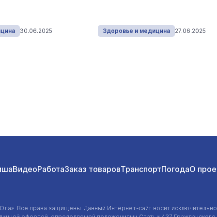
ицина
30.06.2025
Здоровье и медицина
27.06.2025
иша
Видео
Работа
Заказ товаров
Транспорт
Погода
О прое
-Ола»
. Все права защищены. Данный
Интернет-сайт
носит исключительно
убличной офертой, определяемой положениями Статьи 437 Гражданского