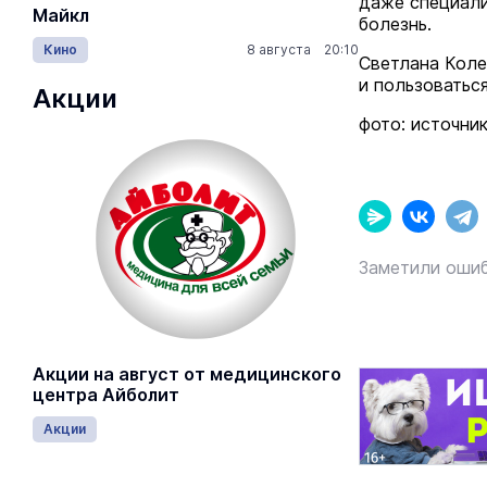
даже специали
Майкл
Лида / Lid
болезнь.
Кино
8 августа 20:10
Концерты
Светлана Коле
и пользоватьс
Акции
фото: источник
Заметили ошиб
Акции на август от медицинского
центра Айболит
Акции