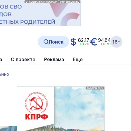
82.17
94.84
Поиск
16+
+0.76
+0.78
а
О проекте
Реклама
Еще
бычно