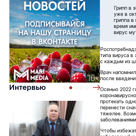
Грипп в 
уже в ок
гриппа в
время им
вирус му
Роспотребнадз
типа вируса в
с каждым из ш
Врач напомнил
после введени
Интервью
Осенью 2022 г
коронавирусно
протекать одн
перенести снач
тяжелее. Возм
заболеваниями
Чтобы избежат