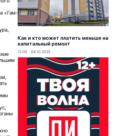
лого
а «Гам-
ура,
основаниях,
Василий Дубровин: как продлить
жимости
мужское долголетие
Как и кто может платить меньше на
капитальный ремонт
16 марта 17:00
Здоровье и медицина
19 февраля 15:55
12:00 04.10.2025
ские
ольшим
ом,
ать
емы
ус,
рганы
жно