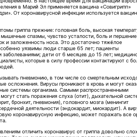
дновременно. В настоящее время для вакцинации взрос
селения в Марий Эл применяется вакцина «Совигрипп»
адри». От коронавирусной инфекции используется вакцин
маев о премьере в театре
томы гриппа прежние: головная боль, высокая температ
Как узнать на законных 
«Для меня не бывает
, мышечные спазмы, чувство усталости, боль и першение
кто собственник недви
ектаклей»
орк и заложенность носа. Это достаточно тяжёлое
Интервью
особенно уязвимы люди старше 65 лет; пациенты
18 марта 11:05
и заболеваниями; дети от 6 месяцев до 15 лет; медицин
ециалисты, которые в силу профессии контактируют с б
юдей.
ызывать пневмонию, в том числе со смертельным исход
ные осложнения. Вирусы проникают в кровь и могут оказ
зные системы организма. Самыми распространенными
могут стать поражения слуха (отит), дыхательной сист
орит, бронхит, пневмония), головного мозга (менингит
сердечной деятельности (эндокардит, миокардит). А вир
вую коронавирусную инфекцию, может поражать все о
та.
влениям отличить коронавирус от гриппа довольно сло