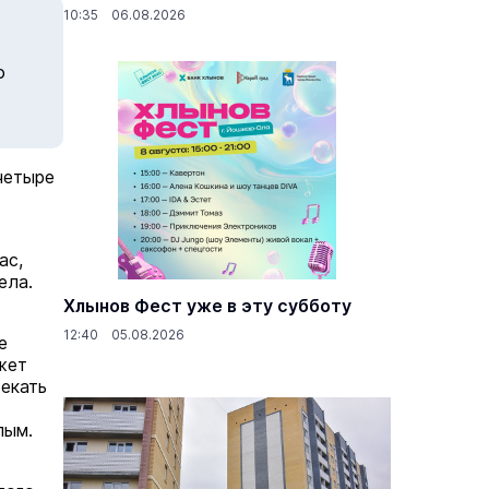
10:35 06.08.2026
о
четыре
ас,
ела.
Хлынов Фест уже в эту субботу
12:40 05.08.2026
е
жет
текать
лым.