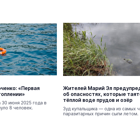
Экология
Вчера 
ченко: «Первая
Жителей Марий Эл предупре
топлении»
об опасностях, которые таят
Михаил Васютин проинспектиро
тёплой воде прудов и озёр
 30 июня 2025 года в
опасный перекрёсток в
уло 8 человек.
Зуд купальщика — одна из самых 
Горномарийском районе
паразитарных причин сыпи летом.
Нацпроекты
Сегодня 