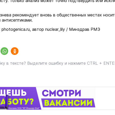
сту. Только анализ может точно подтвердить или искл
На ощупь. Путеводитель
a
лабиринту
26 августа 19:00
Город
знева рекомендует вновь в общественных местах носит
я антисептиками.
 photogenica.ru, автор nuclear_lily / Минздрав РМЭ
ку в тексте? Выделите ошибку и нажмите CTRL + ENT
В марийском лесу засекли
бесшумную хищницу