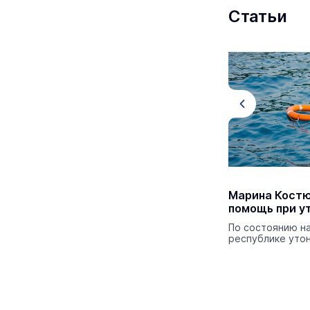
Статьи
Врач дала советы беременным
Марина Костю
женщинам и молодым мамам, как
помощь при у
вести себя в жару
По состоянию на
республике утон
Чтобы минимизировать риски, важно
соблюдать определённые меры
предосторожности.