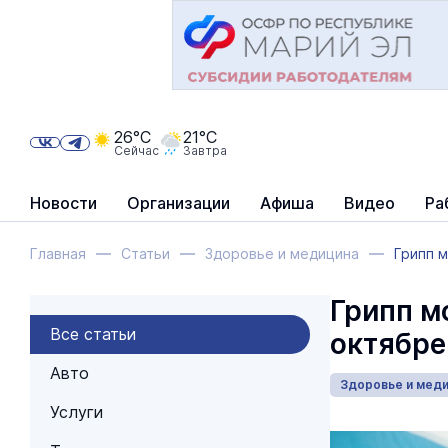
26°C
21°C
Сейчас
Завтра
Новости
Организации
Афиша
Видео
Ра
Главная
Статьи
Здоровье и медицина
Грипп 
Грипп м
Все статьи
октябре
Авто
Здоровье и мед
Услуги