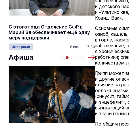
заболеваний о
и детского на
и «Ультикс кв
Ковид-Вак».
С этого года Отделение СФР в
Алексей Я
Основные симп
Марий Эл обеспечивает ещё одну
Шкетана: 
озноб, кашель
меру поддержки
лёгких сп
в горле, насм
заболевание, 
Интервью
8 июня 15:30
Культура
с хроническим
Афиша
работники; сп
количеством л
Грипп может в
и другие опас
влияние на ра
осложнениями 
(синусит, гайм
и энцефалит), 
вызывающий но
и ткани пациен
По общим проя