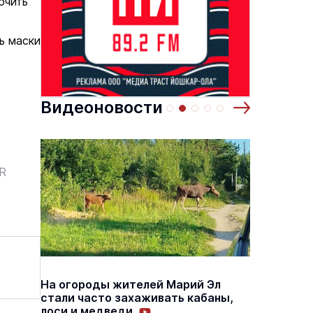
ючить
 по
Выставка «… И птичка вылетает II»
Музеи
9 августа
9 августа
ь маски
Видеоновости
ER
На огороды жителей Марий Эл
В Йошк
стали часто захаживать кабаны,
дома э
лоси и медведи