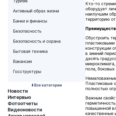
Туризм
Кто-то стреми
оборудует лич
Активный образ жизни
наилучшим обр
территорию от
Банки и финансы
Преимущества
Безопасность
Обустроить те
Безопасность и охрана
пластиковыми 
конструкции о
Бытовая техника
в зимний пери
десять градус
Вакансии
микроклимата,
пола, боковых 
Госструктуры
Немаловажным
Пластиковые о
⬇️ Все категории
полностью огр
Новости
Интервью
Важным свойст
герметичность
Фотоотчеты
повышенной вл
Видеоновости
качественные 
Архив новостей