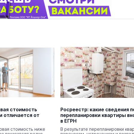
маев о премьере в театре
Как узнать на законных 
«Для меня не бывает
кто собственник недви
ектаклей»
Интервью
18 марта 11:05
вая стоимость
Росреестр: какие сведения п
 отличается от
перепланировки квартиры вн
в ЕГРН
овая стоимость ниже
В результате перепланировки ква
ва показателя редко
переносом, устранением и возве