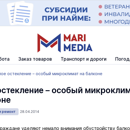
бота
Заказ товаров
Транспорт и дороги
Погод
лое остекление – особый микроклимат на балконе
остекление – особый микрокли
оне
и ремонт
28.04.2014
раждане уделяют немало внимания обустройству балко