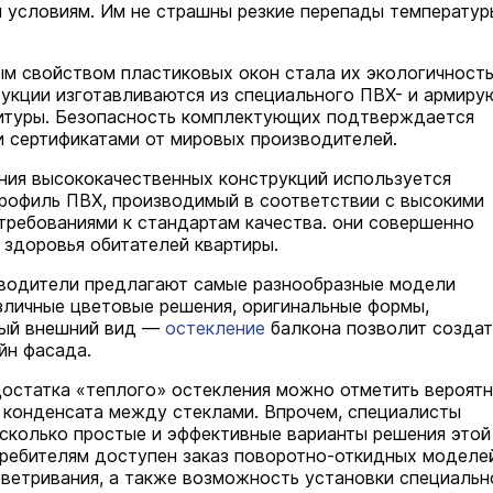
 условиям. Им не страшны резкие перепады температур
м свойством пластиковых окон стала их экологичность
укции изготавливаются из специального ПВХ- и армир
итуры. Безопасность комплектующих подтверждается
и сертификатами от мировых производителей.
ния высококачественных конструкций используется
рофиль ПВХ, производимый в соответствии с высокими
требованиями к стандартам качества. они совершенно
 здоровья обитателей квартиры.
водители предлагают самые разнообразные модели
зличные цветовые решения, оригинальные формы,
ный внешний вид —
остекление
балкона позволит создат
йн фасада.
достатка «теплого» остекления можно отметить вероят
 конденсата между стеклами. Впрочем, специалисты
сколько простые и эффективные варианты решения этой
ребителям доступен заказ поворотно-откидных моделе
ветривания, а также возможность установки специальн