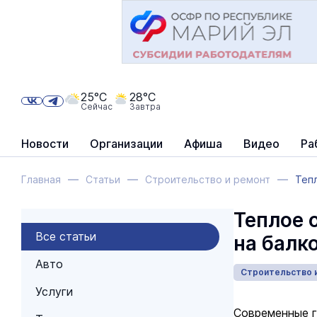
25°C
28°C
Сейчас
Завтра
Новости
Организации
Афиша
Видео
Ра
Главная
Статьи
Строительство и ремонт
Теп
Теплое 
Все статьи
на балк
Авто
Строительство 
Услуги
Современные г