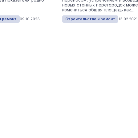
На ощупь. Путеводитель
a
новых стенных перегородок може
лабиринту
измениться общая площадь как
26 августа 19:00
в меньшую, так и в большую сторо
Город
и ремонт
09.10.2023
Строительство и ремонт
13.02.2021
В Йошкар-Оле в
Царевококшайском Кремле
проходит военно-спортивное
многоборье
Армия
Сегодня 
Выпускники ведомственных вуз