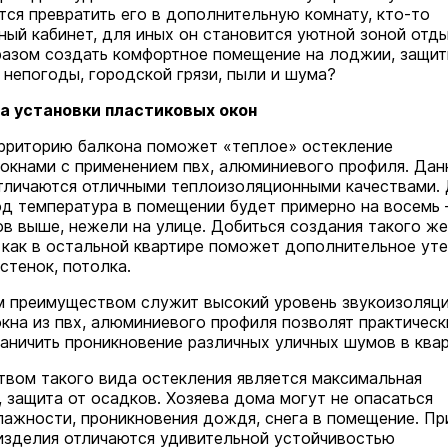
тся превратить его в дополнительную комнату, кто-то
ный кабинет, для иных он становится уютной зоной отды
азом создать комфортное помещение на лоджии, защит
 непогоды, городской грязи, пыли и шума?
 установки пластиковых окон
рриторию балкона поможет «теплое» остекление
окнами с применением пвх, алюминиевого профиля. Дан
тличаются отличными теплоизоляционными качествами.
од температура в помещении будет примерно на восемь
ов выше, нежели на улице. Добиться создания такого же
 как в остальной квартире поможет дополнительное ут
стенок, потолка.
 преимуществом служит высокий уровень звукоизоляци
кна из пвх, алюминиевого профиля позволят практическ
аничить проникновение различных уличных шумов в квар
вом такого вида остекления является максимальная
, защита от осадков. Хозяева дома могут не опасаться
ажности, проникновения дождя, снега в помещение. Пр
изделия отличаются удивительной устойчивостью