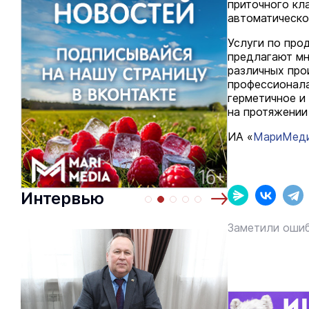
приточного кл
автоматическо
Услуги по про
предлагают мн
различных про
профессионала
герметичное и
на протяжении
ИА «
МариМед
Интервью
Заметили ошиб