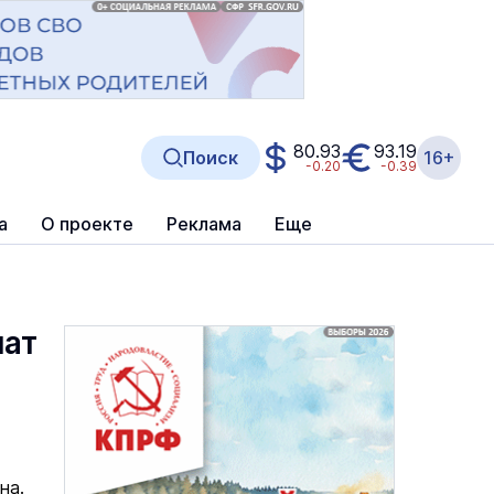
80.93
93.19
Поиск
16+
-0.20
-0.39
а
О проекте
Реклама
Еще
мат
на.