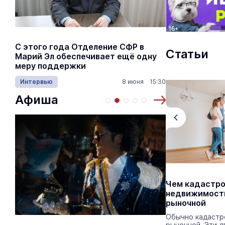
С этого года Отделение СФР в
Алексей Я
Статьи
Марий Эл обеспечивает ещё одну
Шкетана: 
меру поддержки
лёгких сп
Интервью
8 июня 15:30
Культура
Афиша
Каменный ковёр для уличных
Чем кадастро
покрытий: из чего складывается
недвижимости
цена за м² и как её оптимизировать
рыночной
Монолитная поверхность сочетает
Обычно кадастр
эстетику природного камня с
рыночной. Эти д