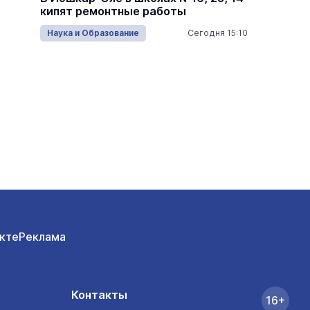
Царев
кипят ремонтные работы
проход
много
16:05
Наука и Образование
Сегодня 15:10
Армия
кте
Реклама
Контакты
16+