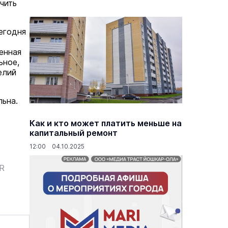
чить
егодня
енная
ьное,
елий
льна.
Как и кто может платить меньше на
капитальный ремонт
12:00 04.10.2025
ER