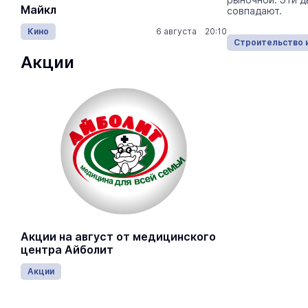
Майкл
Лида / Lid
практичностью современных технологий.
совпадают.
Кино
6 августа 20:10
Концерты
Строительство и ремонт
09.12.2025
Строительство 
Акции
Акции на август от медицинского
центра Айболит
Акции