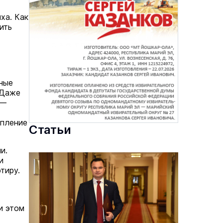
ха. Как
ить
ные
 Даже
 —
епление
Статьи
и.
и
тиру.
и этом