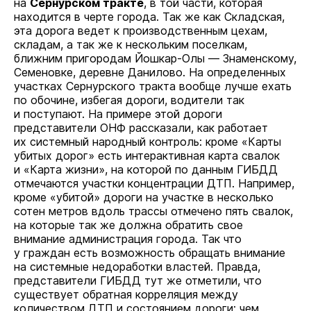
на
Сернурском тракте
, в той части, которая
находится в черте города. Так же как Складская,
эта дорога ведет к производственным цехам,
складам, а так же к нескольким поселкам,
ближним пригородам Йошкар-Олы — Знаменскому,
Семеновке, деревне Данилово. На определенных
участках Сернурского тракта вообще лучше ехать
по обочине, избегая дороги, водители так
и поступают. На примере этой дороги
представители ОНФ рассказали, как работает
их системный народный контроль: кроме «Карты
убитых дорог» есть интерактивная карта свалок
и «Карта жизни», на которой по данным ГИБДД
отмечаются участки концентрации ДТП. Например,
кроме «убитой» дороги на участке в несколько
сотен метров вдоль трассы отмечено пять свалок,
на которые так же должна обратить свое
внимание администрация города. Так что
у граждан есть возможность обращать внимание
на системные недоработки властей. Правда,
представители ГИБДД тут же отметили, что
существует обратная корреляция между
количеством ДТП и состоянием дороги: чем