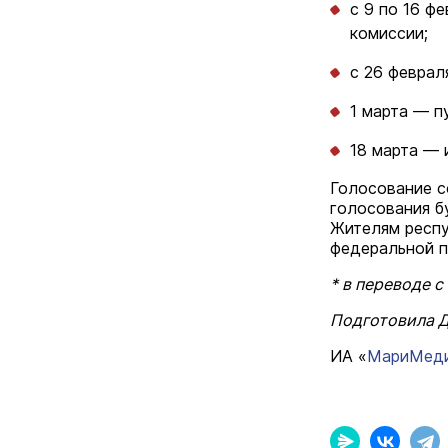
с 9 по 16 ф
комиссии;
с 26 феврал
1 марта — п
18 марта — 
Голосование с
голосования б
Жителям респу
федеральной п
* в переводе 
Подготовила 
ИА «
МариМед