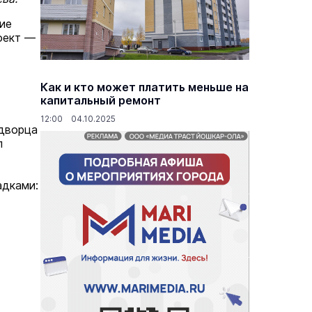
ие
оект —
основаниях,
Василий Дубровин: как продлить
жимости
мужское долголетие
Как и кто может платить меньше на
капитальный ремонт
16 марта 17:00
Здоровье и медицина
19 февраля 15:55
12:00 04.10.2025
 дворца
л
адками: