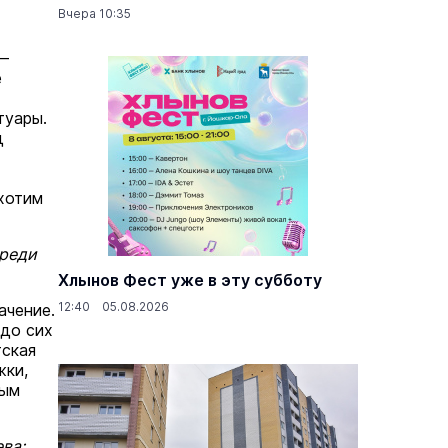
Вчера 10:35
 —
е
туары.
д
хотим
среди
Хлынов Фест уже в эту субботу
12:40 05.08.2026
ачение.
 до сих
тская
жки,
ным
ва: