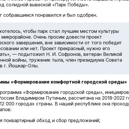
од солидной вывеской «Парк Победы».
Экология
Сегодня 
т собравшимся понравился и был одобрен.
хотелось, чтобы парк стал лучшим местом культуры
 микрорайоне. Очень просим довести проект
еского завершения, вне зависимости от того победит
осовании или нет. Проект прекрасный, нужно его
ть», — подытожил Н. И. Софронов, ветеран Великой
нной войны, труженик тыла, член президиума Совета
в г. Йошкар-Олы.
ммы «Формирование комфортной городской среды»
Завтра кошатники Марий Эл
рограмма «Формирование городской среды», иницииров
поздравят своих питомцев с
оссии Владимиром Путиным, рассчитана на 2018-2022 г
праздником
 12 000 городах страны. В нашей республике она проход
апов:
Общество
Сегодня 
я поквартирный обход и сбор предложений;