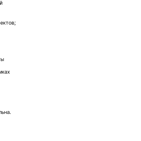
й
ектов;
ты
мках
льна.