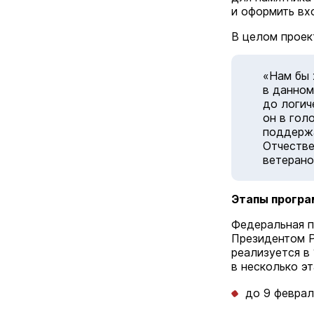
и оформить вх
В целом проек
«Нам бы 
в данном
до логич
он в гол
поддержа
Отчестве
ветерано
Этапы програ
Федеральная п
Президентом Р
реализуется в
в несколько эт
до 9 феврал