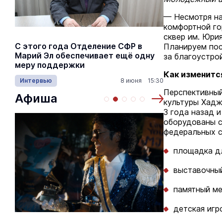
— Несмотря на
комфортной го
сквер им. Юри
С этого года Отделение СФР в
Алексей Я
Планируем пос
Марий Эл обеспечивает ещё одну
Шкетана: 
за благоустро
меру поддержки
лёгких сп
Как изменитс
Интервью
8 июня 15:30
Культура
Перспективный
Афиша
культуры Хадж
3 года назад 
оборудованы с
федеральных с
площадка дл
выставочный
памятный м
детская игр