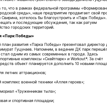
 то, что в рамках федеральной программы «Формирован
родской среды», наше предприятие продвигает свой пр
я Свирина, хотелось бы благоустроить и «Парк Победы».
маев о премьере в театре
ещать и последующие обсуждения, так как ратуем
Как узнать на законных 
«Для меня не бывает
йство городских территорий.
кто собственник недви
ектаклей»
я «Парк Победы»
Интервью
18 марта 11:05
 план развития «Парка Победы» презентовал директор
имурат Гуцунаев. Напомним, в ведение ДК парк перешё
и стал одним из самых современных в городе. Здесь
портивные комплексы «Скейтпарк» и Workout*. За счёт
редств объект планируется дополнить 10 новыми площ
я летних аттракционов;
 комплекс военной техники «Аллея героев»;
емориал «Труженникам тыла»;
овая и спортивная площадки;