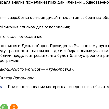
евраля анализ пожеланий граждан членами Общественно
я — разработка эскизов дизайн-проектов выбранных объ
убликация списков для голосования;
итоговое голосование.
остоится в День выборов Президента РФ, поэтому пунк
удут расположены там же, где и избирательные участки.
блики предстоит решить, что будет благоустроено в ра
рограммы.
с английского Workout — «тренировка».
Диляра Воронцова
иа
». При использовании материала гиперссылка обязате