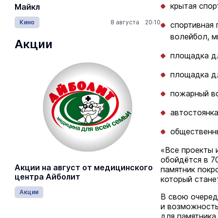
крытая спо
Майкл
Лида / Lid
Кино
8 августа 20:10
Концерты
спортивная 
волейбол, м
Акции
площадка д
площадка дл
пожарный в
автостоянка
общественны
«Все проекты 
обойдётся в 7
Акции на август от медицинского
памятник покр
центра Айболит
который стане
Акции
В свою очеред
и возможность
для памятника