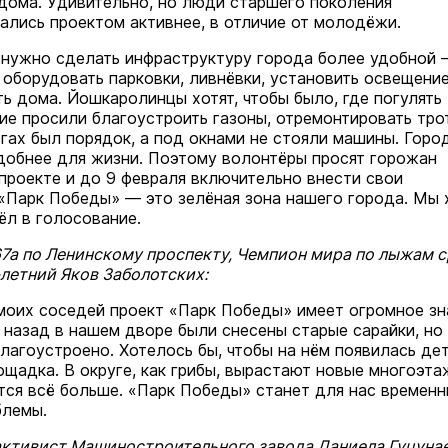
дома. Удивительно, но люди старшего поколения
ались проектом активнее, в отличие от молодёжи.
 нужно сделать инфраструктуру города более удобной
 оборудовать парковки, ливнёвки, установить освещени
ть дома. Йошкаролинцы хотят, чтобы было, где погулять
гие просили благоустроить газоны, отремонтировать тро
гах был порядок, а под окнами не стояли машины. Горо
добнее для жизни. Поэтому волонтёры просят горожан
 проекте и до 9 февраля включительно внести свои
«Парк Победы» — это зелёная зона нашего города. Мы 
ёл в голосование.
7а по Ленинскому проспекту, Чемпион мира по лыжам 
-летний Яков Заболотских:
моих соседей проект «Парк Победы» имеет огромное зн
 назад в нашем дворе были снесены старые сарайки, но
благоустроено. Хотелось бы, чтобы на нём появилась де
ощадка. В округе, как грибы, вырастают новые многоэта
тся всё больше. «Парк Победы» станет для нас времен
блемы.
ктивист Машиностроительного завода Даниела Гуцунае