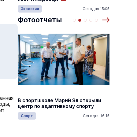
18:00
Происш
Экология
Сегодня 15:05
Фотоотчеты
Михаил
анная
В спортшколе Марий Эл открыли
госуда
оды,
центр по адаптивному спорту
деятел
ит
респуб
Спорт
Сегодня 16:15
16:45
Общес