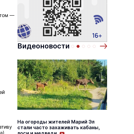
 по
Выставка «… И птичка вылетает II»
Музеи
8 августа
етом —
8 августа
Видеоновости
ей
На огороды жителей Марий Эл
В Йошк
ативу
стали часто захаживать кабаны,
дома э
а)
лоси и медведи