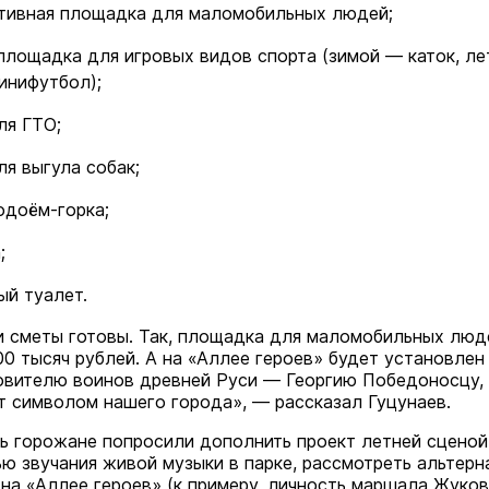
На ощупь. Путеводитель
ртивная площадка для маломобильных людей;
a
лабиринту
26 августа 19:00
площадка для игровых видов спорта (зимой — каток, л
Город
инифутбол);
ля ГТО;
я выгула собак;
одоём-горка;
;
й туалет.
и сметы готовы. Так, площадка для маломобильных люд
00 тысяч рублей. А на «Аллее героев» будет установлен
овителю воинов древней Руси — Георгию Победоносцу,
т символом нашего города», — рассказал Гуцунаев.
ь горожане попросили дополнить проект летней сценой
В марийском лесу засекли
ю звучания живой музыки в парке, рассмотреть альтерн
бесшумную хищницу
 на «Аллее героев» (к примеру, личность маршала Жуков