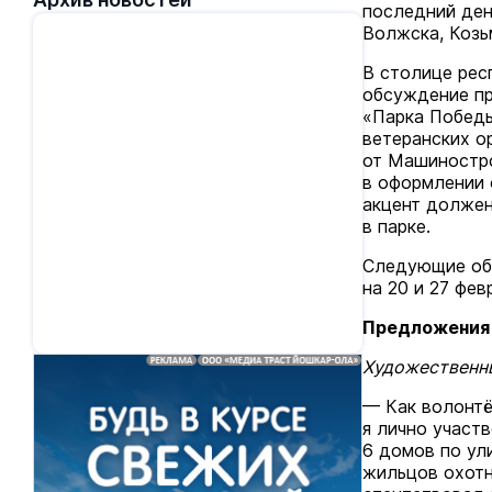
последний ден
Волжска, Козь
В столице рес
обсуждение пр
«Парка Победы
ветеранских о
от Машиностро
в оформлении 
акцент должен
в парке.
Следующие об
на 20 и 27 февр
Предложения 
Художественны
— Как волонтё
я лично участ
6 домов по ул
жильцов охотн