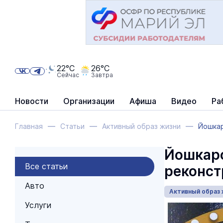
22°C
26°C
Сейчас
Завтра
Новости
Организации
Афиша
Видео
Ра
Главная
Статьи
Активный образ жизни
Йошкар
Йошкаро
Все статьи
реконст
Авто
Активный образ 
Услуги