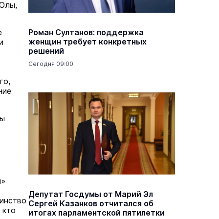
Олы,
е
Роман Султанов: поддержка
женщин требует конкретных
и
решений
Сегодня 09:00
го,
ние
ны
ы»
Депутат Госдумы от Марий Эл
шинство
Сергей Казанков отчитался об
 кто
итогах парламентской пятилетки