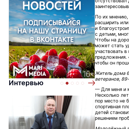
отсутствовал 
заинтересовыв
По их мнению,
расширить или
и благоустрои
с детьми, мно
Чтобы на доро
может стать у
участвовать в
предложения. 
чтобы он прош
Житель дома 6
ветеранов, 89
Интервью
— Для меня и 
Несколько лет
пор место не 
спортивная пл
детей станови
решением про
Молодёжный а