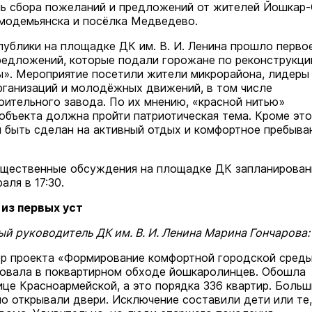
ь сбора пожеланий и предложений от жителей Йошкар-
модемьянска и посёлка Медведево.
публики на площадке ДК им. В. И. Ленина прошло перво
едложений, которые подали горожане по реконструкци
». Мероприятие посетили жители микрорайона, лидеры
рганизаций и молодёжных движений, в том числе
ительного завода. По их мнению, «красной нитью»
объекта должна пройти патриотическая тема. Кроме это
 быть сделан на активный отдых и комфортное пребыва
щественные обсуждения на площадке ДК запланирова
аля в 17:30.
из первых уст
й руководитель ДК им. В. И. Ленина Марина Гончарова:
р проекта «Формирование комфортной городской сред
вовала в поквартирном обходе йошкаролинцев. Обошла
ице Красноармейской, а это порядка 336 квартир. Боль
о открывали двери. Исключение составили дети или те,