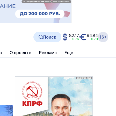
82.17
94.84
Поиск
16+
+0.76
+0.78
а
О проекте
Реклама
Еще