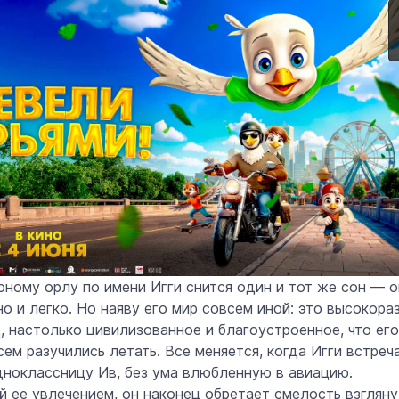
ному орлу по имени Игги снится один и тот же сон — о
о и легко. Но наяву его мир совсем иной: это высокора
, настолько цивилизованное и благоустроенное, что его
ем разучились летать. Все меняется, когда Игги встреч
ноклассницу Ив, без ума влюбленную в авиацию.
 ее увлечением, он наконец обретает смелость взгляну