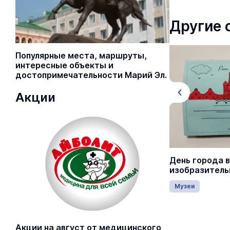
Другие 
Популярные места, маршруты,
интересные объекты и
достопримечательности Марий Эл.
Акции
День города Йошкар-Олы 2026
День города в
изобразитель
г. Йошкар-Ола
Музеи
Город
7 августа 00:00
Акции на август от медицинского