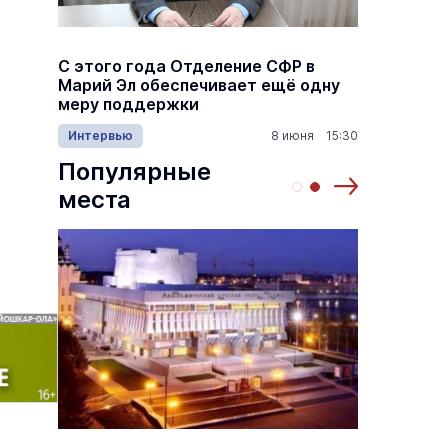
а
С этого года Отделение СФР в
Алексе
,5
Марий Эл обеспечивает ещё одну
Шкетан
меру поддержки
лёгких
1:00
Интервью
8 июня 15:30
Культу
Популярные
места