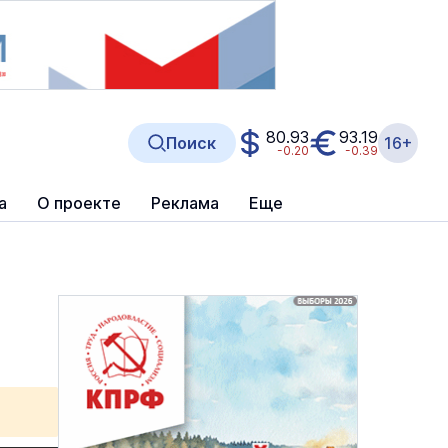
80.93
93.19
Поиск
16+
-0.20
-0.39
а
О проекте
Реклама
Еще