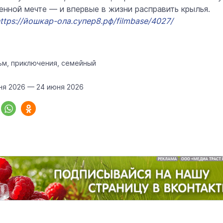
венной мечте — и впервые в жизни расправить крылья.
ttps://йошкар-ола.супер8.рф/filmbase/4027/
«Солдатики называли меня мам
Надя»: медсестра из Марий Эл 1
года спасала жизни в зоне СВО
ьм, приключения, семейный
Армия
22 июня 1
ня 2026 — 24 июня 2026