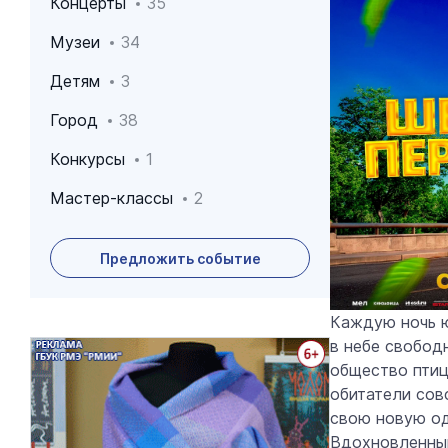
Концерты
35
Музеи
34
Детям
3
Город
38
Конкурсы
1
Мастер-классы
2
Предложить событие
Каждую ночь ю
в небе свободн
Архив событий
общество птиц
обитатели совс
свою новую од
Вдохновленный