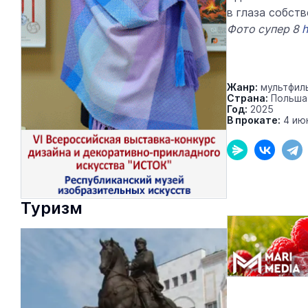
в глаза собст
Фото супер 8
h
Жанр:
мультфил
Страна:
Польша
Год:
2025
В прокате:
4 ию
Туризм