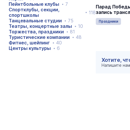
Пейнтбольные клубы
7
Йошкар-Олу закружили в
Парад Победы
Спортклубы, секции,
«Севастопольском вальсе»
запись транс
118
спортшколы
Танцевальные студии
75
Отдых и развлечения
Праздники
Театры, концертные залы
10
Торжества, праздники
81
Туристические компании
48
Фитнес, шейпинг
40
Центры культуры
6
Хотите, ч
Напишите на