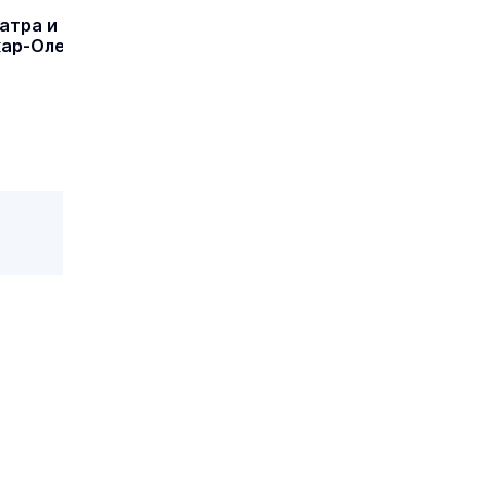
атра и
кар-Оле