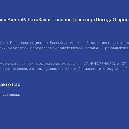
иша
Видео
Работа
Заказ товаров
Транспорт
Погода
О прое
-Ола»
. Все права защищены. Данный
Интернет-сайт
носит исключительно
убличной офертой, определяемой положениями Статьи 437 Гражданского
ер и дата принятия решения о регистрации — ИА №
ФС77-80702
от 07
у в сфере связи, информационных технологий и массовых коммуникаций.
ры о нас
бязательна.