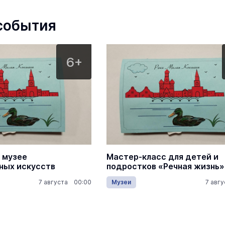
Марийский государственный т
оперы и балета им.Э.Сапаева
события
проведение спектаклей, концертов,
и балетов
6+
 музее
Мастер-класс для детей и
ных искусств
подростков «Речная жизнь»
7 августа 00:00
Музеи
7 авг