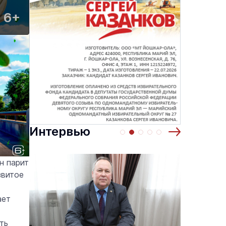
6+
Интервью
н парит
звитое
ает
ть