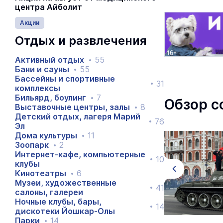
центра Айболит
Акции
Отдых и развлечения
Активный отдых
55
Бани и сауны
55
Бассейны и спортивные
31
комплексы
Бильярд, боулинг
7
Обзор с
Выставочные центры, залы
8
Детский отдых, лагеря Марий
76
Эл
Дома культуры
11
Зоопарк
2
Интернет-кафе, компьютерные
10
клубы
Кинотеатры
6
Музеи, художественные
41
салоны, галереи
Ночные клубы, бары,
14
дискотеки Йошкар-Олы
Парки
14