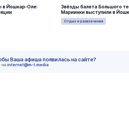
 в Йошкар-Оле:
Звёзды балета Большого те
ляции
Мариинки выступили в Йош
Отдых и развлечения
тобы Ваша афиша появилась на сайте?
м на
internet@m-t.media