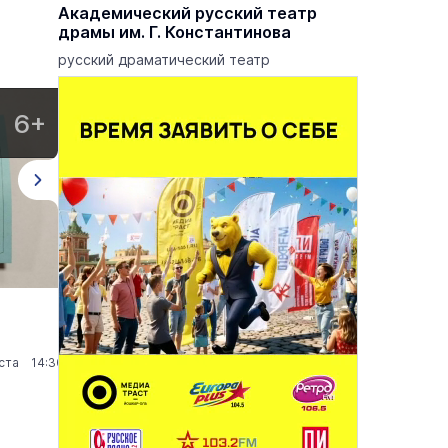
еатр
Академический русский театр
драмы им. Г. Константинова
 опер
русский драматический театр
6+
12+
Мастер-класс «Марийский символ»
Кви
Музеи
7 августа 15:30
К
уста 14:30