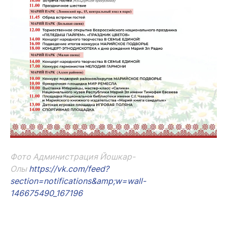
Фото
Администрация Йошкар-
Олы
https://vk.com/feed?
section=notifications&amp;w=wall-
146675490_167196