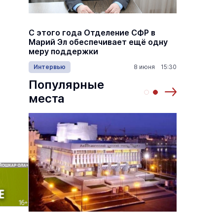
а
С этого года Отделение СФР в
Алексе
,5
Марий Эл обеспечивает ещё одну
Шкетан
меру поддержки
лёгких
1:00
Интервью
8 июня 15:30
Культу
Популярные
места