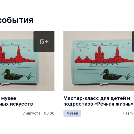
Марийский государственный т
оперы и балета им.Э.Сапаева
проведение спектаклей, концертов,
события
и балетов
6+
 музее
Мастер-класс для детей и
ных искусств
подростков «Речная жизнь»
7 августа 00:00
Музеи
7 авг