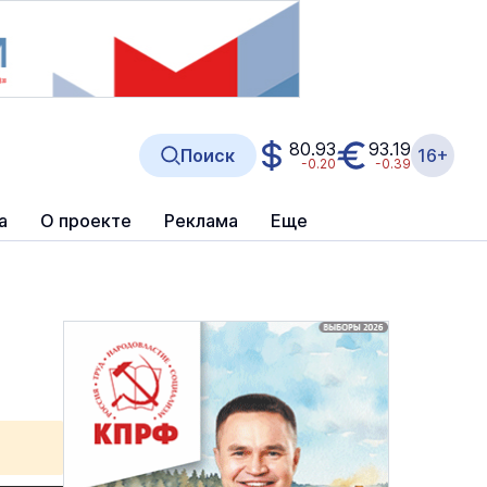
80.93
93.19
Поиск
16+
-0.20
-0.39
а
О проекте
Реклама
Еще