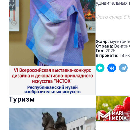
удивительных 
Фото супер 8
h
Жанр:
мультфил
Страна:
Венгри
Год:
2025
В прокате:
18 и
Туризм