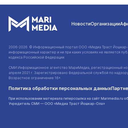
Новости
Организации
Аф
2006-2026 © Информационный портал
ООО «Медиа Траст Йошкар
информационный характер и ни при каких условиях не является п
кодекса Российской Федерации.
СМИ Информационное агентство МариМедиа, регистрационный ном
апреля 2021 г. Зарегистрировано Федеральной службой по надзор
Возрастное ограничение 16+.
Политика обработки персональных данных
Партне
При использовании материала гиперссылка на сайт Marimedia.ru о
Учредитель СМИ —
ООО «Медиа Траст Йошкар-Ола»