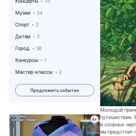
Концерты
35
Музеи
34
Спорт
2
Детям
3
Город
38
Конкурсы
1
Мастер-классы
2
Предложить событие
Молодой принц
путешествие. 
Архив событий
и озорных чер
им предстоит 