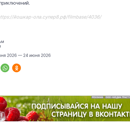
приключений.
ttps://йошкар-ола.супер8.рф/filmbase/4036/
«Солдатики называли меня мам
Надя»: медсестра из Марий Эл 1
года спасала жизни в зоне СВО
Армия
22 июня 1
ьм
я
юня 2026 — 24 июня 2026