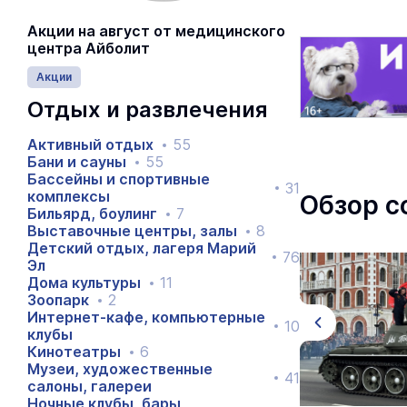
Акции на август от медицинского
центра Айболит
Акции
Отдых и развлечения
Активный отдых
55
Бани и сауны
55
Бассейны и спортивные
31
комплексы
Обзор с
Бильярд, боулинг
7
Выставочные центры, залы
8
Детский отдых, лагеря Марий
76
Эл
Дома культуры
11
Зоопарк
2
Интернет-кафе, компьютерные
10
клубы
Кинотеатры
6
Музеи, художественные
41
салоны, галереи
Ночные клубы, бары,