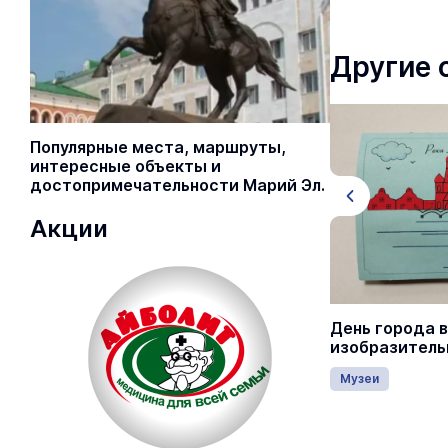
Другие 
Популярные места, маршруты,
интересные объекты и
достопримечательности Марий Эл.
Акции
День города Йошкар-Олы 2026
День города в
изобразитель
г. Йошкар-Ола
Музеи
Город
7 августа 00:00