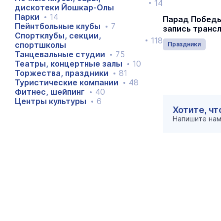
14
дискотеки Йошкар-Олы
Парки
14
Йошкар-Олу закружили в
Парад Победы
Пейнтбольные клубы
7
«Севастопольском вальсе»
запись транс
Спортклубы, секции,
118
спортшколы
Отдых и развлечения
Праздники
Танцевальные студии
75
Театры, концертные залы
10
Торжества, праздники
81
Туристические компании
48
Фитнес, шейпинг
40
Центры культуры
6
Хотите, ч
Напишите на