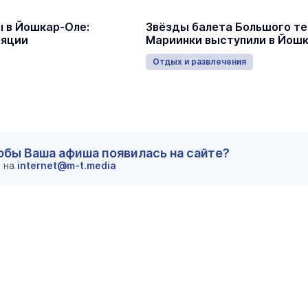
 в Йошкар-Оле:
Звёзды балета Большого те
ляции
Мариинки выступили в Йош
Отдых и развлечения
тобы Ваша афиша появилась на сайте?
м на
internet@m-t.media