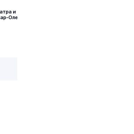
атра и
кар-Оле