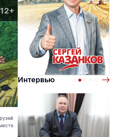
12+
Интервью
рузей
Вместе