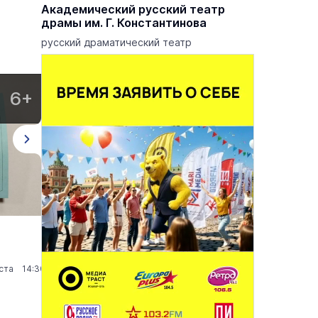
еатр
Академический русский театр
драмы им. Г. Константинова
 опер
русский драматический театр
6+
12+
Мастер-класс «Марийский символ»
Кви
Музеи
7 августа 15:30
К
уста 14:30