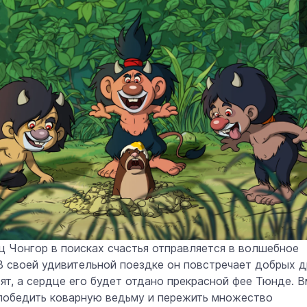
 Чонгор в поисках счастья отправляется в волшебное
В своей удивительной поездке он повстречает добрых д
тят, а сердце его будет отдано прекрасной фее Тюнде. 
победить коварную ведьму и пережить множество