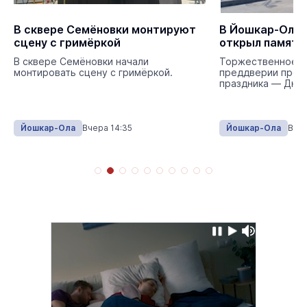
В сквере Семёновки монтируют
В Йошкар-Оле 
сцену с гримёркой
открыл памятн
В сквере Семёновки начали
Торжественное о
монтировать сцену с гримёркой.
преддверии проф
праздника — Дня 
Йошкар-Ола
Вчера 14:35
Йошкар-Ола
Вчер