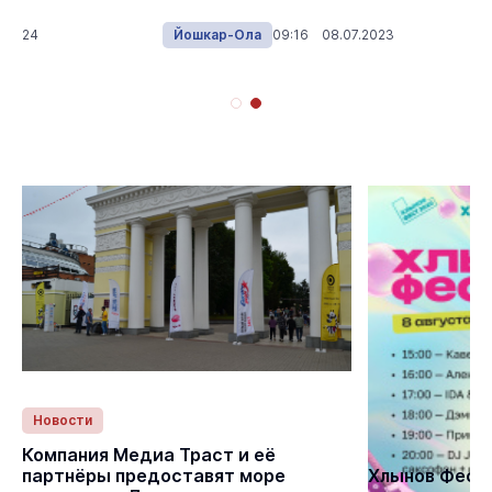
7.2024
Йошкар-Ола
09:16 08.07.2023
Новости
Статьи
Компания Медиа Траст и её
партнёры предоставят море
Хлынов Фест 