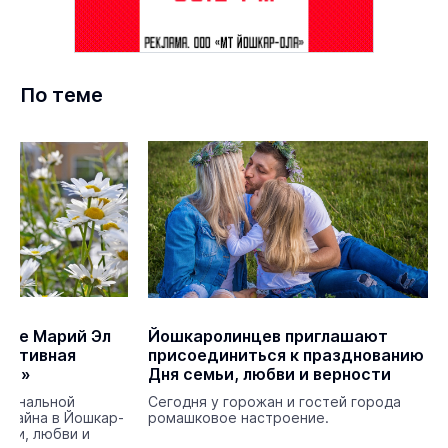
По теме
теке Марий Эл
Йошкаролинцев приглашают
активная
присоединиться к празднованию
шки»
Дня семьи, любви и верности
циональной
Сегодня у горожан и гостей города
Чавайна в Йошкар-
ромашковое настроение.
мьи, любви и