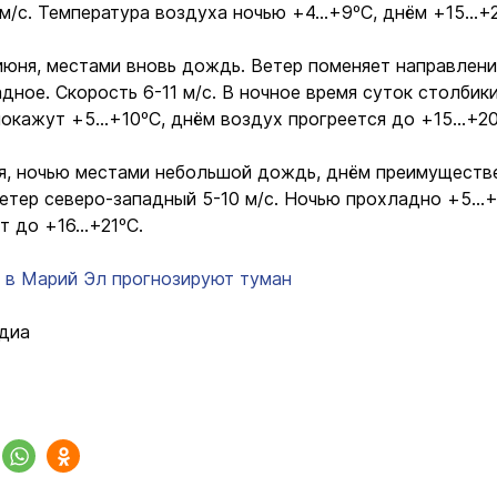
 м/с. Температура воздуха ночью +4…+9ºС, днём +15…+
 июня, местами вновь дождь. Ветер поменяет направлен
дное. Скорость 6-11 м/с. В ночное время суток столбик
окажут +5…+10ºС, днём воздух прогреется до +15…+20
ня, ночью местами небольшой дождь, днём преимуществ
Ветер северо-западный 5-10 м/с. Ночью прохладно +5…+
т до +16…+21ºС.
 в Марий Эл прогнозируют туман
диа