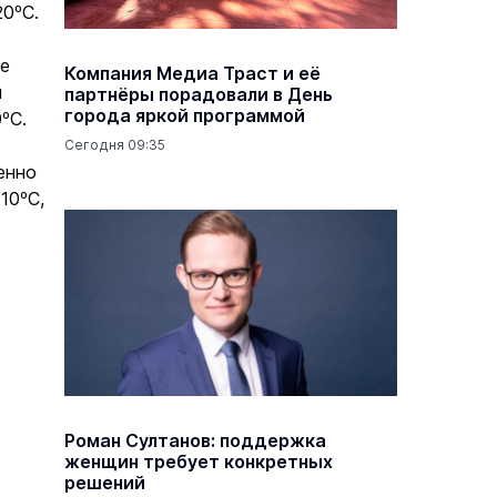
20ºС.
ие
Компания Медиа Траст и её
и
партнёры порадовали в День
города яркой программой
ºС.
Сегодня 09:35
енно
10ºС,
Роман Султанов: поддержка
женщин требует конкретных
решений