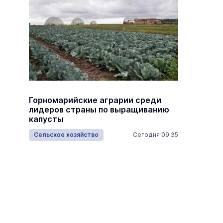
в,
Горномарийские аграрии среди
В Йошк
лидеров страны по выращиванию
первый
капусты
Туризм
Сельское хозяйство
Сегодня 09:35
11:20