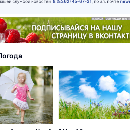
 нашей службой новостей
8 (8362) 45-67-31
, по эл. почте
new
Погода
маев о премьере в театре
Как узнать на законных 
«Для меня не бывает
кто собственник недви
ектаклей»
Интервью
18 марта 11:05