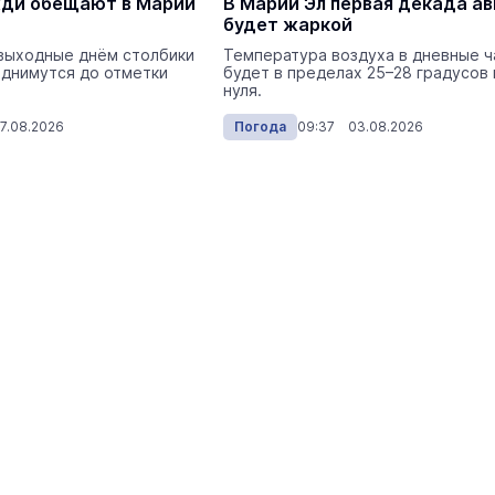
ди обещают в Марий
В Марий Эл первая декада ав
будет жаркой
выходные днём столбики
Температура воздуха в дневные 
днимутся до отметки
будет в пределах 25–28 градусов
нуля.
7.08.2026
Погода
09:37 03.08.2026
На ощупь. Путеводитель
a
лабиринту
26 августа 19:00
Город
Фотоловушки в лесах Марий Эл
сняли извивающуюся на бревне
выдру
Экология
Сегодня 