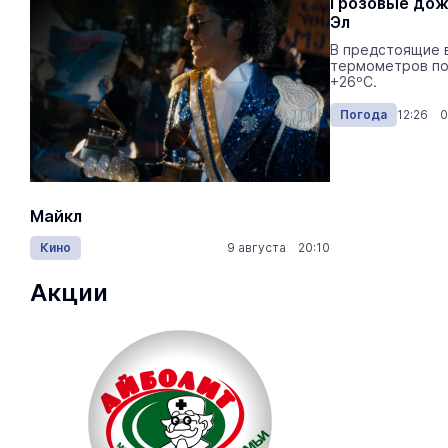
Погода обещает испортиться: на
Грозовые дож
Марий Эл надвигается гроза с
Эл
сильными дождями
В предстоящие 
термометров по
Марийский гидрометцентр
+26ºС.
предупреждает об ухудшении погоды.
Погода
14:15 07.08.2026
Погода
12:26 0
Майкл
Лида / Lid
Кино
9 августа 20:10
Концерты
Акции