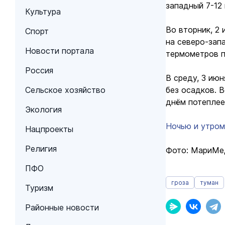
западный 7-12
Культура
Во вторник, 2
Спорт
на северо-запа
Новости портала
термометров п
Россия
В среду, 3 ию
Сельское хозяйство
без осадков. 
днём потеплее
Экология
Ночью и утром
Нацпроекты
Религия
Фото: МариМе
ПФО
гроза
туман
Туризм
Районные новости