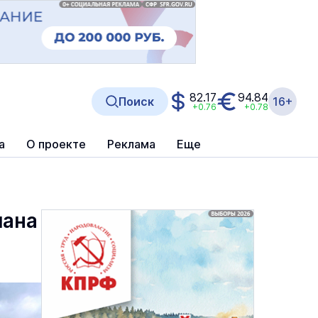
82.17
94.84
Поиск
16+
+0.76
+0.78
а
О проекте
Реклама
Еще
мана