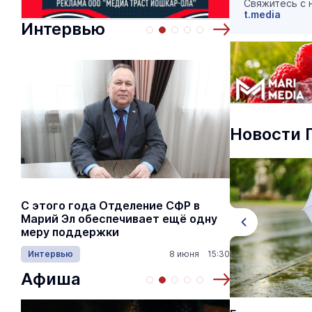
Свяжитесь с
t.media
Интервью
Новости 
С этого года Отделение СФР в
Алексей Я
Марий Эл обеспечивает ещё одну
Шкетана: 
меру поддержки
лёгких сп
Интервью
8 июня 15:30
Культура
Афиша