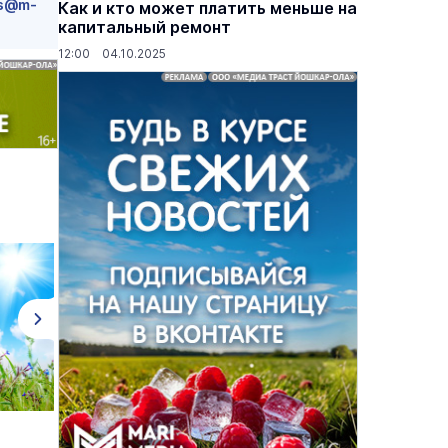
s@m-
Как и кто может платить меньше на
капитальный ремонт
12:00 04.10.2025
основаниях,
Василий Дубровин: как продлить
жимости
мужское долголетие
16 марта 17:00
Здоровье и медицина
19 февраля 15:55