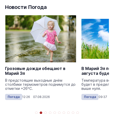
Новости Погода
Грозовые дожди обещают в
В Марий Эл пе
Марий Эл
августа будет
В предстоящие выходные днём
Температура возд
столбики термометров поднимутся до
будет в пределах
отметки +26ºС.
выше нуля.
Погода
12:26 07.08.2026
Погода
09:37 03