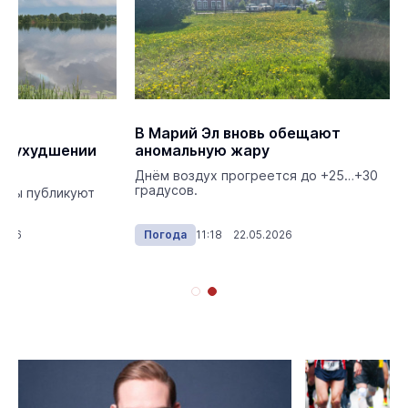
л
В Марий Эл вновь обещают
б ухудшении
аномальную жару
Днём воздух прогреется до +25…+30
градусов.
оды публикуют
.
2026
Погода
11:18 22.05.2026