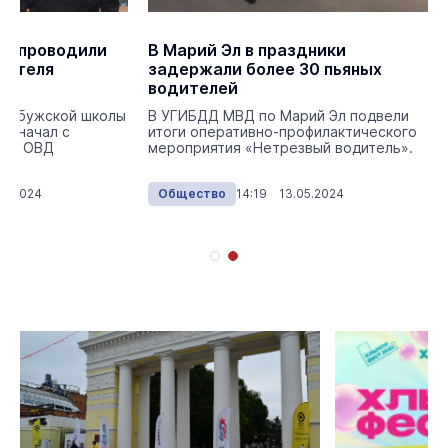
Эл проводили
В Марий Эл в праздники
дителя
задержали более 30 пьяных
водителей
о отдела
Елабужской школы
В УГИБДД МВД по Марий Эл подвели
он начал с
итоги оперативно-профилактического
еля ОВД
мероприятия «Нетрезвый водитель».
.
05.2024
Общество
14:19 13.05.2024