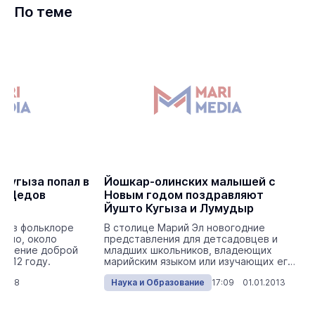
По теме
Кугыза попал в
Йошкар-олинских малышей с
х Дедов
Новым годом поздравляют
Йyштo Кугыза и Лумyдыр
ся в фольклоре
В столице Марий Эл новогодние
авно, около
представления для детсадовцев и
ождение доброй
младших школьников, владеющих
2012 году.
марийским языком или изучающих его
в образовательных учреж...
.2018
Наука и Образование
17:09 01.01.2013