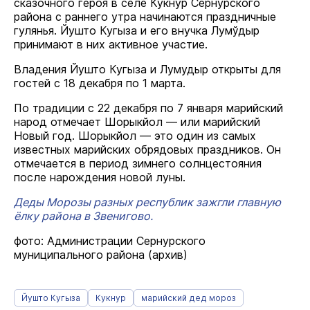
сказочного героя в селе Кукнур Сернурского
района с раннего утра начинаются праздничные
гулянья. Йушто Кугыза и его внучка Лумўдыр
принимают в них активное участие.
Владения Йушто Кугыза и Лумудыр открыты для
гостей с 18 декабря по 1 марта.
По традиции с 22 декабря по 7 января марийский
народ отмечает Шорыкйол — или марийский
Новый год. Шорыкйол — это один из самых
известных марийских обрядовых праздников. Он
отмечается в период зимнего солнцестояния
после нарождения новой луны.
Деды Морозы разных республик зажгли главную
ёлку района в Звенигово.
фото: Администрации Сернурского
муниципального района (архив)
Йушто Кугыза
Кукнур
марийский дед мороз