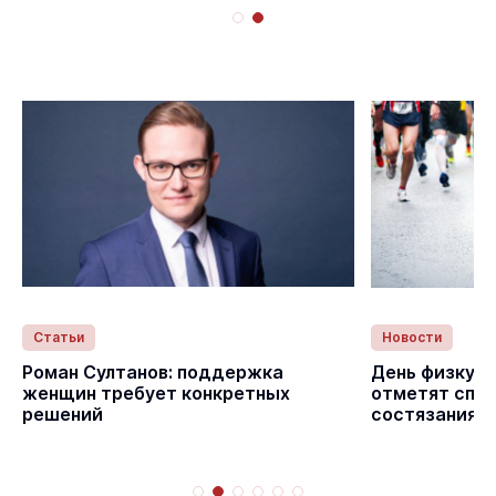
Статьи
Новости
с
Роман Султанов: поддержка
День физкуль
женщин требует конкретных
отметят спо
решений
состязаниям