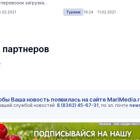
перевозок загрузка
.02.2021
Туризм
16:24 11.02.2021
 партнеров
2
маев о премьере в театре
Как узнать на законных 
«Для меня не бывает
обы Ваша новость появилась на сайте MariMedia.
кто собственник недви
ектаклей»
 нашей службой новостей
8 (8362) 45-67-31
, по эл. почте
new
Интервью
18 марта 11:05
В Йошкар-Оле ночью из горящег
дома эвакуировали 27 человек