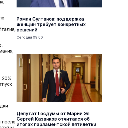
я,
ле
Роман Султанов: поддержка
женщин требует конкретных
Италия,
решений
Сегодня 09:00
о,
мания,
е 20%
тпуск
в
здки
Депутат Госдумы от Марий Эл
Сергей Казанков отчитался об
я после
итогах парламентской пятилетки
орожны,