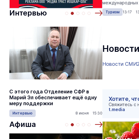
международных 
объектов...
Интервью
Туризм
13:17 13
Новости
Новости СМИ
С этого года Отделение СФР в
Алексей Я
Марий Эл обеспечивает ещё одну
Шкетана: 
Хотите, чт
меру поддержки
лёгких сп
Свяжитесь с
t.media
Интервью
8 июня 15:30
Культура
Афиша