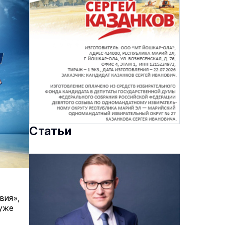
Статьи
вия»,
 уже