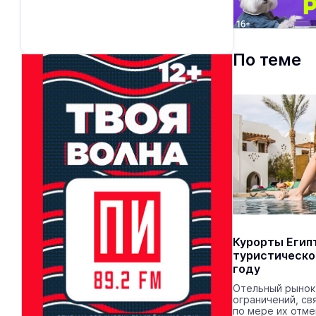
По теме
Курорты Егип
туристическо
году
Отельный рынок
ограничений, св
по мере их отме