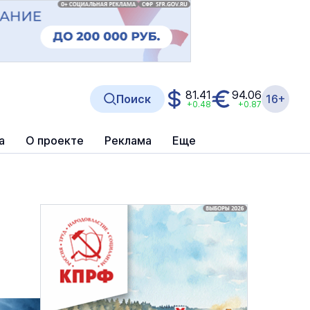
81.41
94.06
Поиск
16+
+0.48
+0.87
а
О проекте
Реклама
Еще