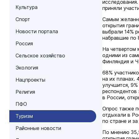
исследования.
Культура
приняли участи
Спорт
Самым желанны
открытия грани
Новости портала
выбрали 14% р
набравшие по 
Россия
На четвертом 
одними из сам
Сельское хозяйство
Финляндия и Ч
Экология
68% участнико
на их планах.
Нацпроекты
улучшится, 9%
респондентов 
Религия
в России, откр
ПФО
Опрос также п
отдыхали в Ро
Туризм
по стране и за
Районные новости
По мнению 35,
открытия гран