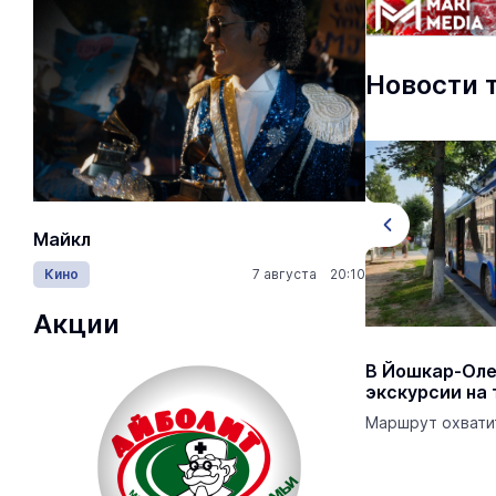
Новости 
Майкл
Лида / Lid
Кино
7 августа 20:10
Концерты
Акции
Марий Эл вошла в число регионов с
В Йошкар-Оле
рекордным ростом въездного
экскурсии на
туризма
Маршрут охвати
Национальный проект «Туризм и
гостеприимство» способствует развитию
инфраструктуры и созданию новых