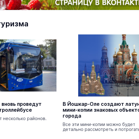
Происшествия
Сегодня 
туризма
На ощупь. Путеводитель
a
лабиринту
26 августа 19:00
Город
В марийском заповеднике у
 вновь проведут
В Йошкар-Оле создают лату
кордона обнаружили редкую
 троллейбусе
мини-копии знаковых объект
краснокнижную орхидею
города
т несколько районов.
Экология
Сегодня 
Все эти мини-копии можно будет
детально рассмотреть и потрогат