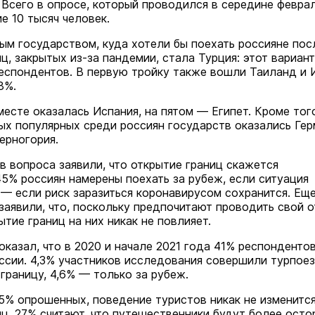
 Всего в опросе, который проводился в середине феврал
е 10 тысяч человек.
м государством, куда хотели бы поехать россияне пос
ц, закрытых из-за пандемии, стала Турция: этот вариант
еспондентов. В первую тройку также вошли Таиланд и 
8%.
месте оказалась Испания, на пятом — Египет. Кроме тог
ых популярных среди россиян государств оказались Гер
ерногория.
в вопроса заявили, что открытие границ скажется
 45% россиян намерены поехать за рубеж, если ситуация
 — если риск заразиться коронавирусом сохранится. Ещ
заявили, что, поскольку предпочитают проводить свой о
ытие границ на них никак не повлияет.
оказал, что в 2020 и начале 2021 года 41% респонденто
ссии. 4,3% участников исследования совершили турпое
 границу, 4,6% — только за рубеж.
5% опрошенных, поведение туристов никак не изменитс
иц. 27% считают, что путешественники будут более ост