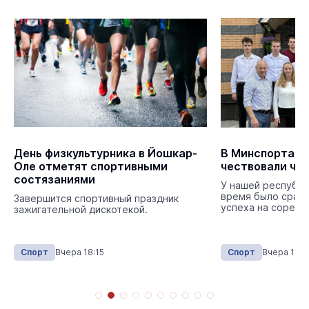
День физкультурника в Йошкар-
В Минспорта М
Оле отметят спортивными
чествовали че
состязаниями
У нашей республи
время было сразу
Завершится спортивный праздник
успеха на соревн
зажигательной дискотекой.
Спорт
Вчера 18:15
Спорт
Вчера 10:1