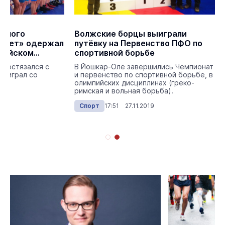
авного
Волжские борцы выиграли
есвет» одержал
путёвку на Первенство ПФО по
ссийском
спортивной борьбе
 состязался с
В Йошкар-Оле завершились Чемпионат
выиграл со
и первенство по спортивной борьбе, в
олимпийских дисциплинах (греко-
римская и вольная борьба).
22
Спорт
17:51 27.11.2019