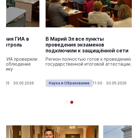
дения ГИА в
В Марий Эл все пункты
контроль
проведения экзаменов
подключили к защищённой сети
ия ГИА проверили
Регион полностью готов к проведению
я, соблюдение
государственной итоговой аттестации.
ехнику
18:15 30.05.2026
Наука и Образование
11:30 30.05.2026