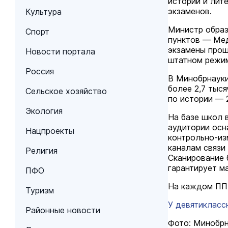
истории и лит
экзаменов.
Культура
Министр образ
Спорт
пунктов — Мед
экзамены прош
Новости портала
штатном режим
Россия
В Минобрнауки
более 2,7 тыс
Сельское хозяйство
по истории — 2
Экология
На базе школ 
аудитории осн
Нацпроекты
контрольно-и
каналам связи
Религия
Сканирование 
гарантирует м
ПФО
На каждом ПП
Туризм
У девятикласс
Районные новости
Фото: Минобр