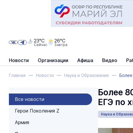
23°C
26°C
Сейчас
Завтра
Новости
Организации
Афиша
Видео
Ра
Главная
Новости
Наука и Образование
Более 
Более 8
Все новости
ЕГЭ по 
Герои Поколения Z
Наука и Образов
Армия