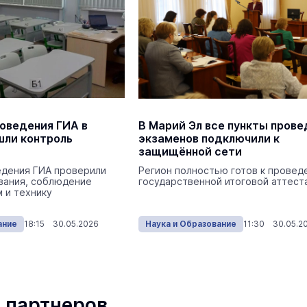
роведения ГИА в
В Марий Эл все пункты прове
шли контроль
экзаменов подключили к
защищённой сети
едения ГИА проверили
Регион полностью готов к прове
вания, соблюдение
государственной итоговой аттест
 и технику
ание
18:15 30.05.2026
Наука и Образование
11:30 30.05.2
 партнеров