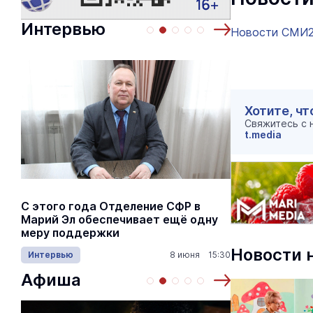
Интервью
Новости СМИ
Хотите, чт
Свяжитесь с
t.media
С этого года Отделение СФР в
Алексей Я
Марий Эл обеспечивает ещё одну
Шкетана: 
меру поддержки
лёгких сп
Новости 
Интервью
8 июня 15:30
Культура
Афиша