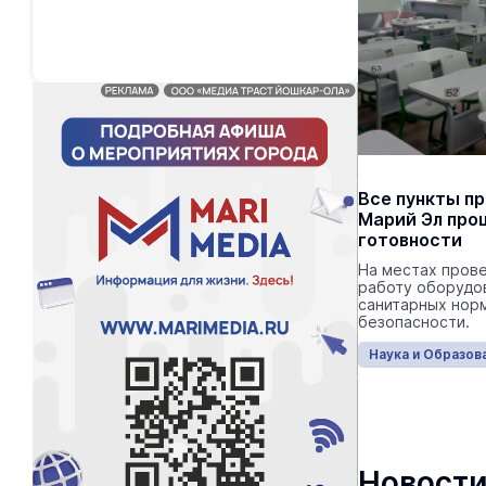
Все пункты п
Марий Эл про
готовности
На местах пров
работу оборудо
санитарных норм
безопасности.
Наука и Образов
Новости