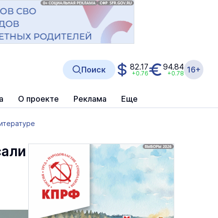
82.17
94.84
Поиск
16+
+0.76
+0.78
а
О проекте
Реклама
Еще
литературе
сали