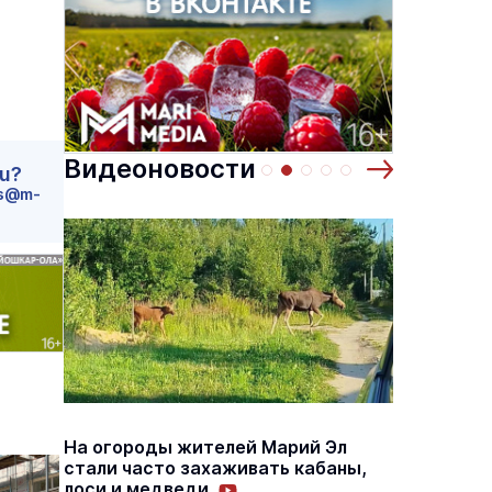
Видеоновости
ru?
s@m-
основаниях,
Василий Дубровин: как продлить
жимости
мужское долголетие
16 марта 17:00
Здоровье и медицина
19 февраля 15:55
На огороды жителей Марий Эл
В Йошк
стали часто захаживать кабаны,
дома э
лоси и медведи