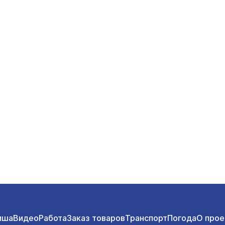
иша
Видео
Работа
Заказ товаров
Транспорт
Погода
О прое