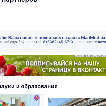
2
обы Ваша новость появилась на сайте MariMedia.
 нашей службой новостей
8 (8362) 45-67-31
, по эл. почте
new
маев о премьере в театре
Как узнать на законных 
«Для меня не бывает
кто собственник недви
ектаклей»
Интервью
науки и образования
18 марта 11:05
В марийском лесу засекли
бесшумную хищницу