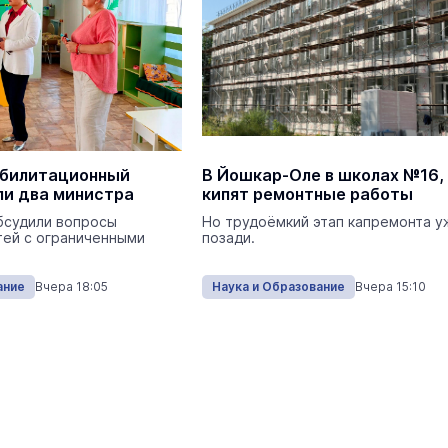
Экология
Сегодня 
абилитационный
В Йошкар-Оле в школах №16, 
ли два министра
кипят ремонтные работы
На ощупь. Путеводитель
a
бсудили вопросы
Но трудоёмкий этап капремонта у
лабиринту
тей с ограниченными
позади.
26 августа 19:00
Город
ание
Вчера 18:05
Наука и Образование
Вчера 15:10
Завтра кошатники Марий Эл
поздравят своих питомцев с
праздником
Общество
Сегодня 