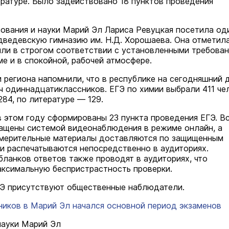
ературе. Было задействовано 18 пунктов проведения
ования и науки Марий Эл Лариса Ревуцкая посетила од
ведевскую гимназию им. Н.Д. Хорошаева. Она отметила
ли в строгом соответствии с установленными требован
е и в спокойной, рабочей атмосфере.
 региона напомнили, что в республике на сегодняшний 
яч одиннадцатиклассников. ЕГЭ по химии выбрали 411 че
84, по литературе — 129.
в этом году сформированы 23 пункта проведения ЕГЭ. В
ащены системой видеонаблюдения в режиме онлайн, а
змерительные материалы доставляются по защищенным
 и распечатываются непосредственно в аудиториях.
бланков ответов также проводят в аудиториях, что
аксимальную беспристрастность проверки.
Э присутствуют общественные наблюдатели.
ников в Марий Эл начался основной период экзаменов
науки Марий Эл