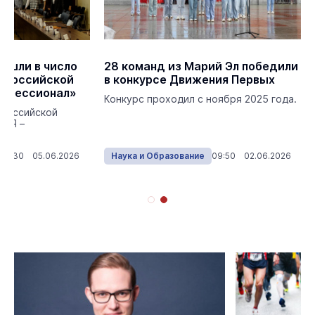
ошли в число
28 команд из Марий Эл победили
сероссийской
в конкурсе Движения Первых
рофессионал»
Конкурс проходил с ноября 2025 года.
ероссийской
 «Я –
10:30 05.06.2026
Наука и Образование
09:50 02.06.2026