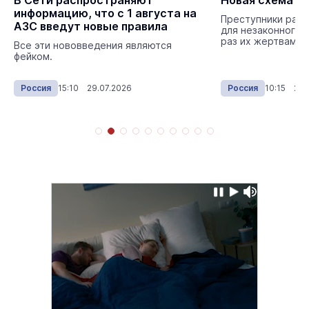
В Сети распространяют
Новая схема о
информацию, что с 1 августа на
Преступники разр
АЗС введут новые правила
для незаконного 
раз их жертвами 
Все эти нововведения являются
фейком.
Россия
15:10 29.07.2026
Россия
10:15 29.