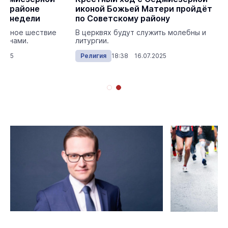
ом районе
иконой Божьей Матери пройдёт
це недели
по Советскому району
лавное шествие
В церквях будут служить молебны и
ебнами.
литургии.
2025
Религия
18:38 16.07.2025