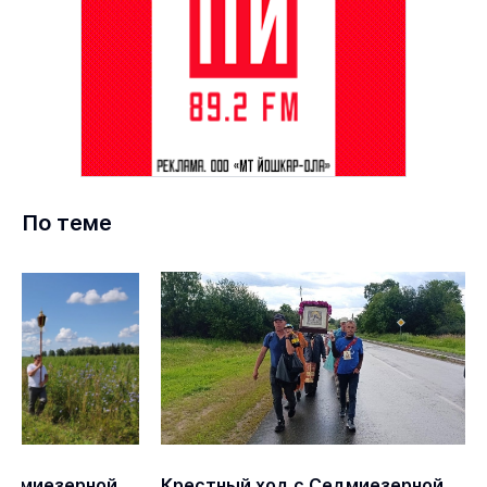
По теме
Седмиезерной
Крестный ход с Седмиезерной