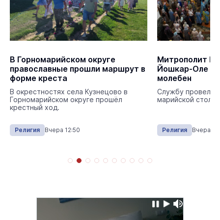
В Горномарийском округе
Митрополит Ио
православные прошли маршрут в
Йошкар-Оле о
форме креста
молебен
В окрестностях села Кузнецово в
Службу провели в
Горномарийском округе прошёл
марийской столиц
крестный ход.
Религия
Вчера 12:50
Религия
Вчера 08