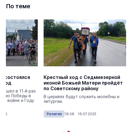
По теме
е состоялся
Крестный ход с Седмиезерной
й ход
иконой Божьей Матери пройдёт
по Советскому району
рошёл в 11-й раз
летию Победы в
В церквях будут служить молебны и
ой войне и Году
литургии.
.
2025
Религия
18:38 16.07.2025