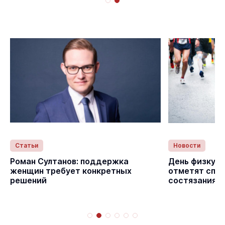
Статьи
Новости
с
Роман Султанов: поддержка
День физкуль
женщин требует конкретных
отметят спо
решений
состязаниям