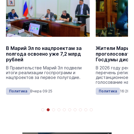
В Марий Эл по нацпроектам за
Жители Марий 
полгода освоено уже 7,2 млрд
проголосовать
рублей
Госдумы дист
В Правительстве Марий Эл подвели
В 2026 году респ
итоги реализации госпрограмм и
перечень регионо
нацпроектов за первое полугодие.
дистанционное э
голосование на в
Политика
Вчера 09:25
Политика
16:28 