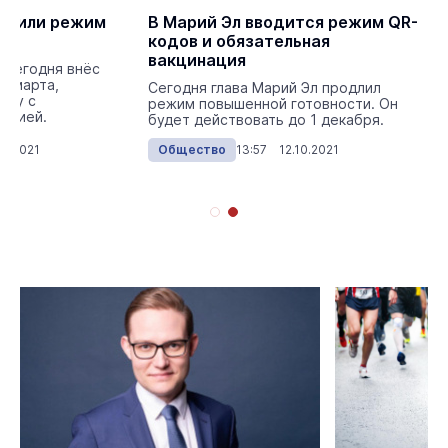
точили режим
В Марий Эл вводится режим QR-
кодов и обязательная
вакцинация
 сегодня внёс
17 марта,
Сегодня глава Марий Эл продлил
ьбу с
режим повышенной готовности. Он
кцией.
будет действовать до 1 декабря.
10.2021
Общество
13:57 12.10.2021