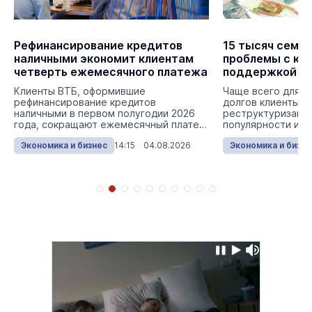
Рефинансирование кредитов
15 тысяч семе
наличными экономит клиентам
проблемы с кр
четверть ежемесячного платежа
поддержкой Во
банка Сбербан
Клиенты ВТБ, оформившие
Чаще всего для у
рефинансирование кредитов
долгов клиенты в
наличными в первом полугодии 2026
реструктуризацию
года, сокращают ежемесячный платеж
популярности иду
в среднем на 25% – с 56 до ...
ипотечные канику
Экономика и бизнес
14:15 04.08.2026
Экономика и бизне