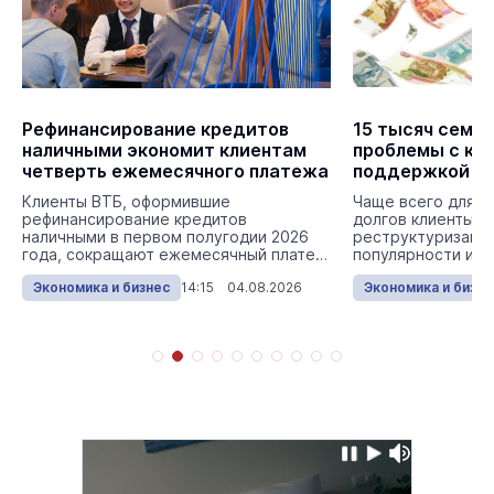
Рефинансирование кредитов
15 тысяч семе
наличными экономит клиентам
проблемы с кр
четверть ежемесячного платежа
поддержкой Во
банка Сбербан
Клиенты ВТБ, оформившие
Чаще всего для у
рефинансирование кредитов
долгов клиенты в
наличными в первом полугодии 2026
реструктуризацию
года, сокращают ежемесячный платеж
популярности иду
в среднем на 25% – с 56 до ...
ипотечные канику
Экономика и бизнес
14:15 04.08.2026
Экономика и бизне