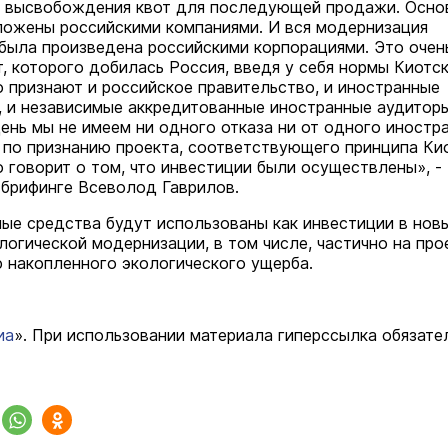
я высвобождения квот для последующей продажи. Осно
ложены российскими компаниями. И вся модернизация
была произведена российскими корпорациями. Это очен
, которого добилась Россия, введя у себя нормы Киотс
о признают и российское правительство, и иностранные
, и независимые аккредитованные иностранные аудиторы
ень мы не имеем ни одного отказа ни от одного иностр
 по признанию проекта, соответствующего принципа Ки
о говорит о том, что инвестиции были осуществлены», -
 брифинге Всеволод Гаврилов.
е средства будут использованы как инвестиции в нов
логической модернизации, в том числе, частично на про
 накопленного экологического ущерба.
иа
». При использовании материала гиперссылка обязате