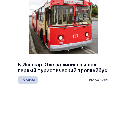
Михаил
В Йошкар-Оле на линию вышел
ию
опасны
первый туристический троллейбус
Горном
Туризм
Вчера 17:35
9:35
Нацпро