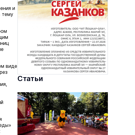
ения и
 тему
ром
бщим
иниц
ые
ем виде
рез
Статьи
ия,
ый
я
леды»
х