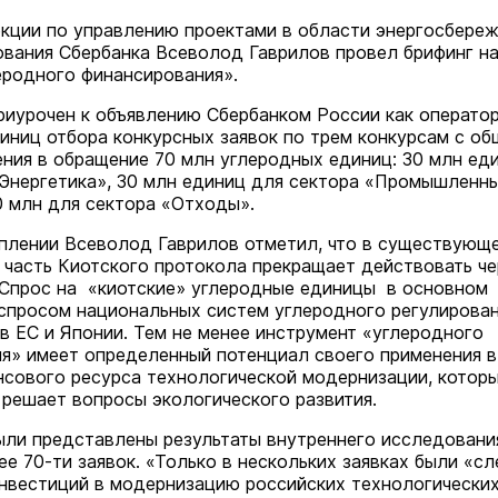
кции по управлению проектами в области энергосбереж
вания Сбербанка Всеволод Гаврилов провел брифинг на
еродного финансирования».
риурочен к объявлению Сбербанком России как операто
иниц отбора конкурсных заявок по трем конкурсам с о
ния в обращение 70 млн углеродных единиц: 30 млн ед
Энергетика», 30 млн единиц для сектора «Промышленн
0 млн для сектора «Отходы».
плении Всеволод Гаврилов отметил, что в существующ
 часть Киотского протокола прекращает действовать че
 Спрос на «киотские» углеродные единицы в основном
спросом национальных систем углеродного регулирован
 в ЕС и Японии. Тем не менее инструмент «углеродного
я» имеет определенный потенциал своего применения в
нсового ресурса технологической модернизации, котор
решает вопросы экологического развития.
ыли представлены результаты внутреннего исследовани
ее 70-ти заявок. «Только в нескольких заявках были «с
нвестиций в модернизацию российских технологически