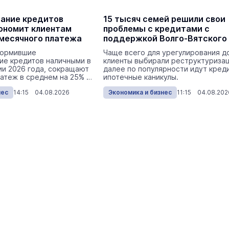
ание кредитов
15 тысяч семей решили свои
ономит клиентам
проблемы с кредитами с
месячного платежа
поддержкой Волго-Вятского
Сбербанка
формившие
Чаще всего для урегулирования д
ие кредитов наличными в
клиенты выбирали реструктуриза
ии 2026 года, сокращают
далее по популярности идут кред
атеж в среднем на 25% –
ипотечные каникулы.
нес
14:15 04.08.2026
Экономика и бизнес
11:15 04.08.202
маев о премьере в театре
Как узнать на законных 
«Для меня не бывает
кто собственник недви
ектаклей»
Интервью
18 марта 11:05