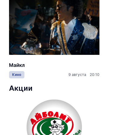
Майкл
Лида / Lid
Кино
9 августа 20:10
Концерты
Акции