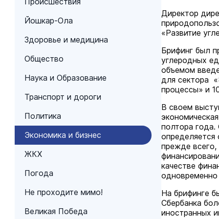
Происшествия
Директор дире
Йошкар-Ола
природопользо
«Развитие угл
Здоровье и медицина
Брифинг был п
Общество
углеродных ед
объемом введе
Наука и Образование
для сектора «
процессы» и 1
Транспорт и дороги
В своем высту
Политика
экономическая
полтора года.
Экономика и бизнес
определяется 
прежде всего,
ЖКХ
финансировани
качестве фина
Погода
одновременно 
Не проходите мимо!
На брифинге б
Сбербанка бол
Великая Победа
иностранных и