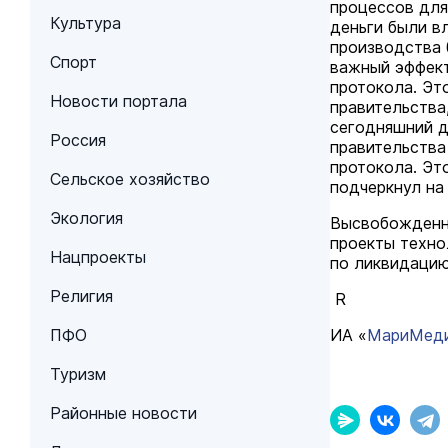
процессов дл
Культура
деньги были в
производства 
Спорт
важный эффект
протокола. Эт
Новости портала
правительства
сегодняшний д
Россия
правительства
протокола. Эт
Сельское хозяйство
подчеркнул на
Экология
Высвобожденны
проекты техно
Нацпроекты
по ликвидацию
Религия
R
ПФО
ИА «
МариМед
Туризм
Районные новости