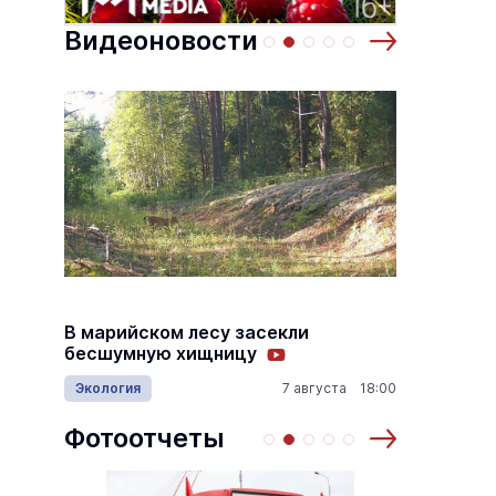
Видеоновости
 по
Выставка «… И птичка вылетает II»
Музеи
10 августа
10 августа
ном
На ого
В марийском лесу засекли
стали 
бесшумную хищницу
лоси и
Экология
7 августа 18:00
9:05
Эколог
Фотоотчеты