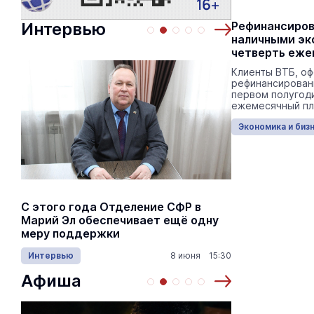
ВТБ выплатил дивиденды
Интервью
Рефинансиров
розничным акционерам
наличными эк
четверть еже
Размер дивиденда на одну обыкновенную
акцию — 9,71 руб.
Клиенты ВТБ, о
рефинансирован
первом полугод
ежемесячный пл
с 56 до ...
Экономика и бизнес
11:00 05.08.2026
Экономика и биз
С этого года Отделение СФР в
Алексей Я
Марий Эл обеспечивает ещё одну
Шкетана: 
меру поддержки
лёгких сп
Интервью
8 июня 15:30
Культура
Афиша