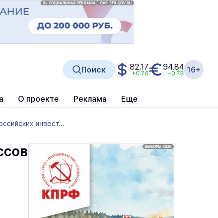
82.17
94.84
Поиск
16+
+0.76
+0.78
а
О проекте
Реклама
Еще
ссийских инвест...
ссов