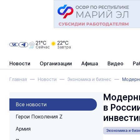
21°C
22°C
Сейчас
Завтра
Новости
Организации
Афиша
Видео
Ра
Главная
Новости
Экономика и бизнес
Модерни
Модерни
Все новости
в Росси
инвести
Герои Поколения Z
Армия
Экономика и биз