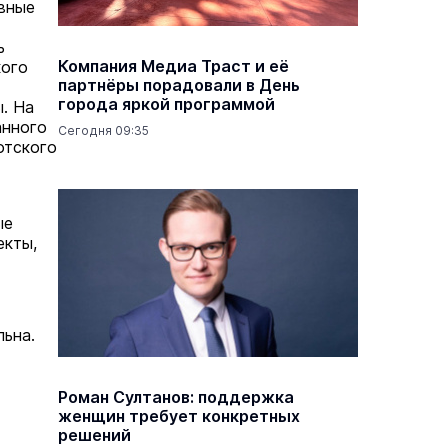
вные
ь
Компания Медиа Траст и её
кого
партнёры порадовали в День
города яркой программой
. На
анного
Сегодня 09:35
отского
ые
екты,
льна.
Роман Султанов: поддержка
женщин требует конкретных
решений