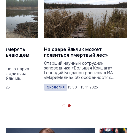
и замерять
На озере Яльчик может
 мельчающем
появиться «мертвый лес»
Старший научный сотрудник
заповедника «Большая Кокшага»
ального парка
Геннадий Богданов рассказал ИА
и следить за
«МариМедиа» об особенностях
ре Яльчик.
марийских озёр.
.2025
Экология
13:50 13.11.2025