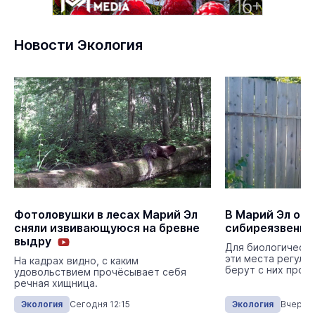
Новости Экология
Фотоловушки в лесах Марий Эл
В Марий Эл об
сняли извивающуюся на бревне
сибиреязвенны
выдру
Для биологическо
эти места регуля
На кадрах видно, с каким
берут с них пробы
удовольствием прочёсывает себя
речная хищница.
Экология
Сегодня 12:15
Экология
Вчера 1