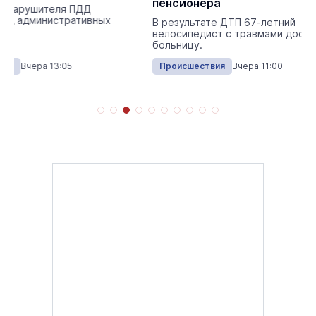
пенсионера
человек
В результате ДТП 67-летний
Жильцы выносили 
велосипедист с травмами доставлен в
домашних питомц
больницу.
Происшествия
Вчера 11:00
Происшествия
Вч