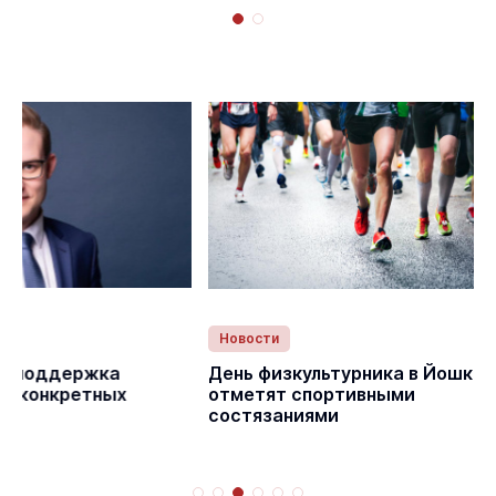
Новости
Статьи
День физкультурника в Йошкар-Оле
Депутат Гос
отметят спортивными
Сергей Казан
состязаниями
итогах парла