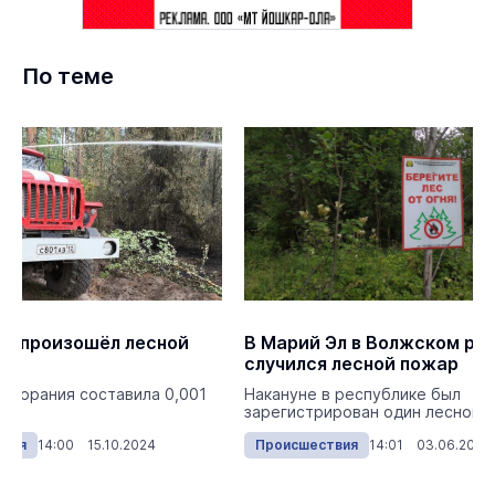
По теме
ошёл лесной
В Марий Эл в Волжском районе
случился лесной пожар
составила 0,001
Накануне в республике был
зарегистрирован один лесной пожар.
 15.10.2024
Происшествия
14:01 03.06.2025