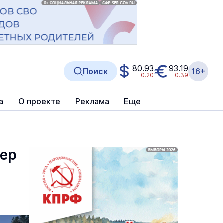
80.93
93.19
Поиск
16+
-0.20
-0.39
а
О проекте
Реклама
Еще
нер