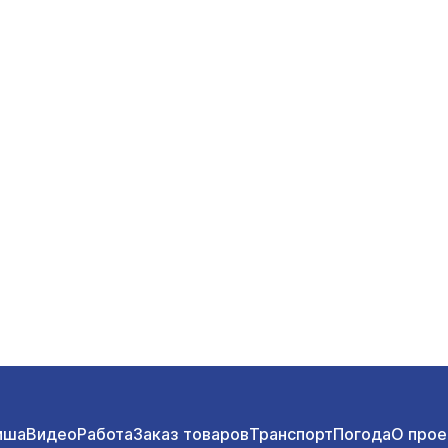
иша
Видео
Работа
Заказ товаров
Транспорт
Погода
О прое