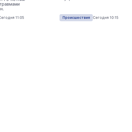
 травмами
МЧС прибыли в Марий Эл
н.
Общество
Сегодня 
Сегодня 11:05
Происшествия
Сегодня 10:15
На ощупь. Путеводитель
a
лабиринту
26 августа 19:00
Город