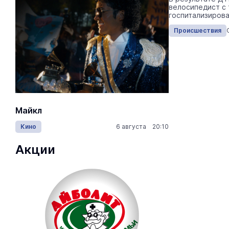
мессенджеров.
велосипедист с
госпитализирова
Происшествия
Сегодня 15:40
Происшествия
Майкл
Лида / Lid
Кино
6 августа 20:10
Концерты
Акции