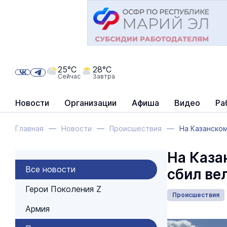
25°C
28°C
Сейчас
Завтра
Новости
Организации
Афиша
Видео
Ра
Главная
Новости
Происшествия
На Казанско
На Каза
Все новости
сбил ве
Герои Поколения Z
Происшествия
Армия