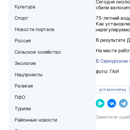
Сегодня около
Культура
сбили велосип
Спорт
75-летний вод
Как установле
Новости портала
нерегулируемо
В результате 
Россия
На месте рабо
Сельское хозяйство
В Сернурском 
Экология
фото: ГАИ
Нацпроекты
Религия
дтп велосипед
ПФО
Туризм
Заметили ошиб
Районные новости