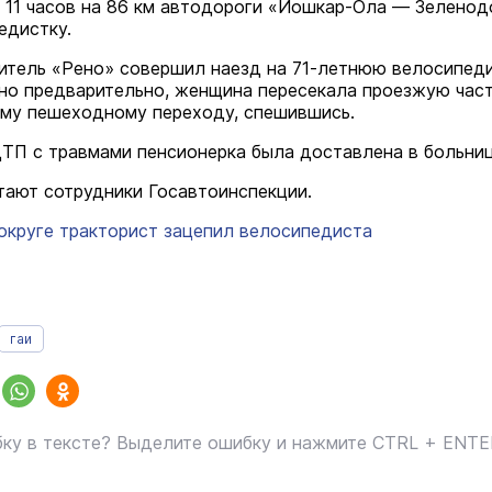
 11 часов на 86 км автодороги «Йошкар-Ола — Зеленод
едистку.
итель «Рено» совершил наезд на 71-летнюю велосипеди
но предварительно, женщина пересекала проезжую част
му пешеходному переходу, спешившись.
ДТП с травмами пенсионерка была доставлена в больниц
тают сотрудники Госавтоинспекции.
округе тракторист зацепил велосипедиста
гаи
ку в тексте? Выделите ошибку и нажмите CTRL + ENT