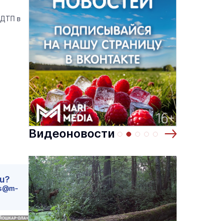
 ДТП в
Видеоновости
ru?
s@m-