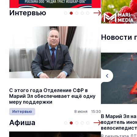
Интервью
Новости 
С этого года Отделение СФР в
Алексей Я
Марий Эл обеспечивает ещё одну
Шкетана: 
меру поддержки
лёгких сп
Интервью
8 июня 15:30
Культура
Жительница Марий Эл вступила в
В Марий Эл на
Афиша
домовой чат и потеряла 1,6 млн
водитель ино
рублей
велосипедис
Приглашение поступило в одном из
В результате ДТ