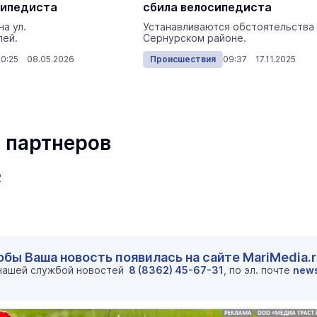
сипедиста
сбила велосипедиста
а ул.
Устанавливаются обстоятельства
лей.
Сернурском районе.
10:25 08.05.2026
Происшествия
09:37 17.11.2025
 партнеров
2
обы Ваша новость появилась на сайте MariMedia.
 нашей службой новостей
8 (8362) 45-67-31
, по эл. почте
new