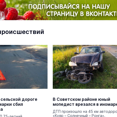
В Йошкар-Оле в
Царевококшайском Кремле
проходит военно-спортивное
происшествий
многоборье
Армия
Сегодня 
маев о премьере в театре
Как узнать на законных 
«Для меня не бывает
кто собственник недви
ектаклей»
Интервью
18 марта 11:05
 сельской дороге
В Советском районе юный
марки сбил
мопедист врезался в иномар
та
ДТП произошло на 45 км автодор
«Куяр – Солнечный – Ронга».
Выпускники ведомственных вуз
П 75-летний