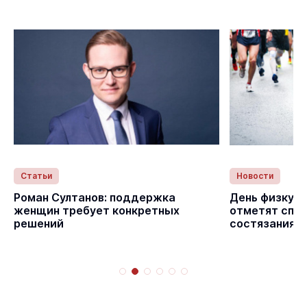
Статьи
Новости
с
Роман Султанов: поддержка
День физкуль
женщин требует конкретных
отметят спо
решений
состязаниям