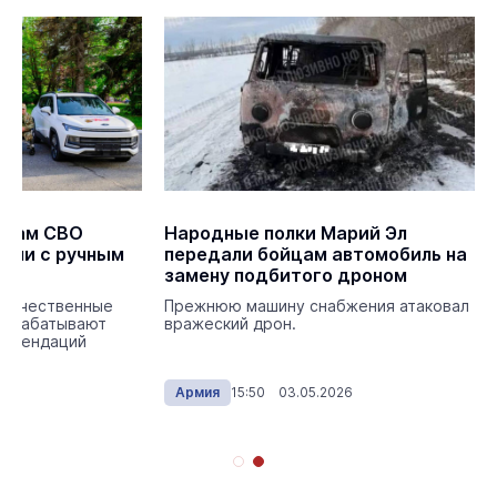
анам СВО
Народные полки Марий Эл
или с ручным
передали бойцам автомобиль на
замену подбитого дроном
отечественные
Прежнюю машину снабжения атаковал
дорабатывают
вражеский дрон.
комендаций
26
Армия
15:50 03.05.2026