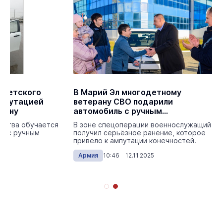
оветского
В Марий Эл многодетному
ампутацией
ветерану СВО подарили
шину
автомобиль с ручным
управлением
ества обучается
В зоне спецоперации военнослужащий
я с ручным
получил серьёзное ранение, которое
привело к ампутации конечностей.
25
Армия
10:46 12.11.2025