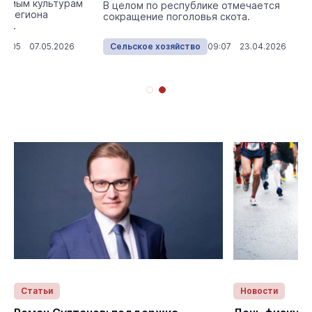
зимым культурам
В целом по республике отмечается
й региона
сокращение поголовья скота.
ию.
14:05 07.05.2026
Сельское хозяйство
09:07 23.04.2026
Статьи
Новости