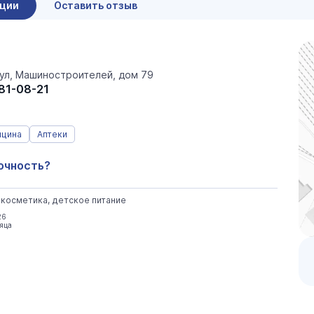
ации
Оставить отзыв
ул, Машиностроителей, дом 79
881-08-21
ицина
Аптеки
очность?
, косметика, детское питание
26
сяца