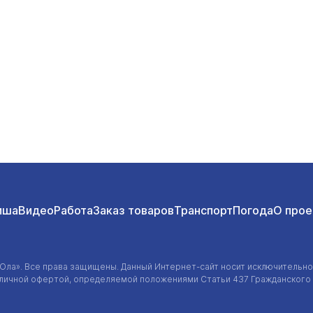
иша
Видео
Работа
Заказ товаров
Транспорт
Погода
О прое
-Ола»
. Все права защищены. Данный
Интернет-сайт
носит исключительно
убличной офертой, определяемой положениями Статьи 437 Гражданского