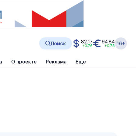
82.17
94.84
Поиск
16+
+0.76
+0.78
а
О проекте
Реклама
Еще