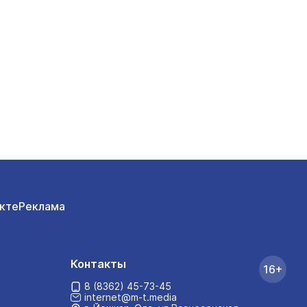
кте
Реклама
Контакты
16+
8 (8362) 45-73-45
internet@m-t.media