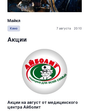
Майкл
Лида / Lid
Кино
7 августа 20:10
Концерты
Акции
Акции на август от медицинского
центра Айболит