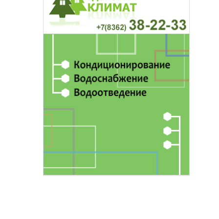
основаниях,
Василий Дубровин: как продлить
жимости
мужское долголетие
16 марта 17:00
Здоровье и медицина
19 февраля 15:55