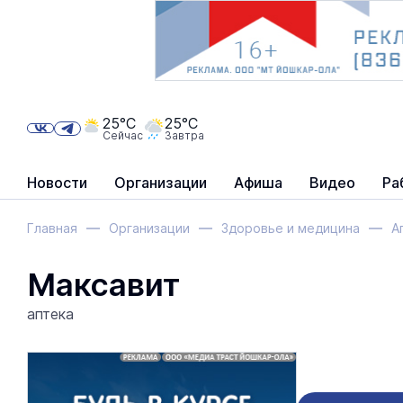
25°C
25°C
Сейчас
Завтра
Новости
Организации
Афиша
Видео
Ра
Главная
Организации
Здоровье и медицина
А
Максавит
аптека