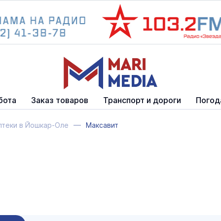
бота
Заказ товаров
Транспорт и дороги
Погод
птеки в Йошкар-Оле
Максавит