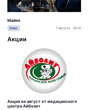
Майкл
Лида / Lid
Кино
7 августа 20:10
Концерты
Акции
Акции на август от медицинского
центра Айболит