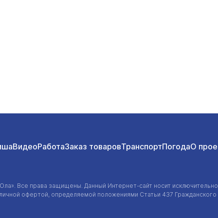
иша
Видео
Работа
Заказ товаров
Транспорт
Погода
О прое
-Ола»
. Все права защищены. Данный
Интернет-сайт
носит исключительно
убличной офертой, определяемой положениями Статьи 437 Гражданского