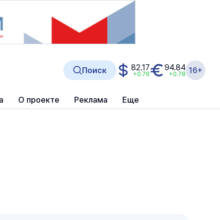
82.17
94.84
Поиск
16+
+0.76
+0.78
а
О проекте
Реклама
Еще