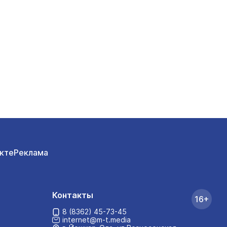
кте
Реклама
Контакты
16+
8 (8362) 45-73-45
internet@m-t.media