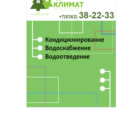
основаниях,
Василий Дубровин: как продлить
жимости
мужское долголетие
16 марта 17:00
Здоровье и медицина
19 февраля 15:55