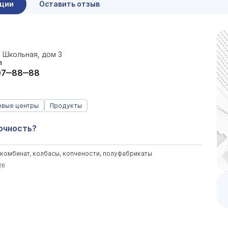
ации
Оставить отзыв
, Школьная, дом 3
m
07‒88‒88
овые центры
Продукты
очность?
комбинат, колбасы, копчености, полуфабрикаты
26