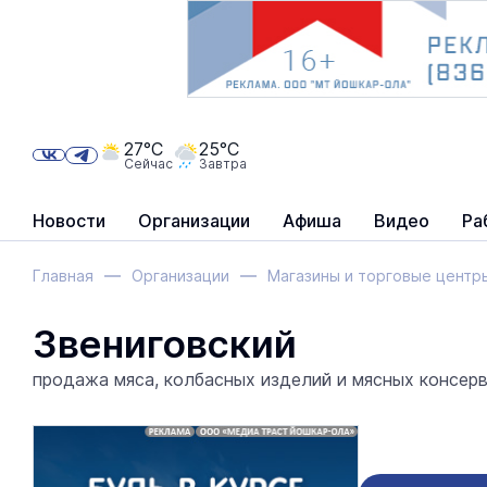
27°C
25°C
Сейчас
Завтра
Новости
Организации
Афиша
Видео
Ра
Главная
Организации
Магазины и торговые центр
Звениговский
продажа мяса, колбасных изделий и мясных консерв