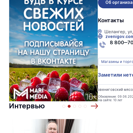
Об организ
Контакты
Шелангер, ул
zvenigov.co
8 800‒7
Магазины и торг
Заметили нет
звениговский мясо
Обновление: 09.06.20
На сайте: 10 лет
Интервью