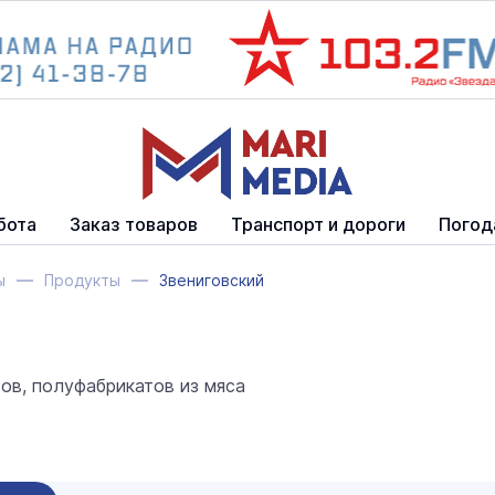
бота
Заказ товаров
Транспорт и дороги
Погод
ы
Продукты
Звениговский
ов, полуфабрикатов из мяса