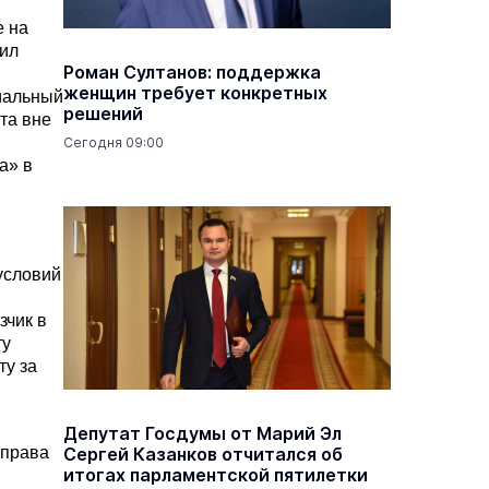
е на
чил
Роман Султанов: поддержка
женщин требует конкретных
циальный
решений
та вне
Сегодня 09:00
а» в
условий
зчик в
ту
ту за
Депутат Госдумы от Марий Эл
 права
Сергей Казанков отчитался об
итогах парламентской пятилетки