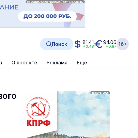
81.41
94.06
Поиск
16+
+0.48
+0.87
а
О проекте
Реклама
Еще
вого