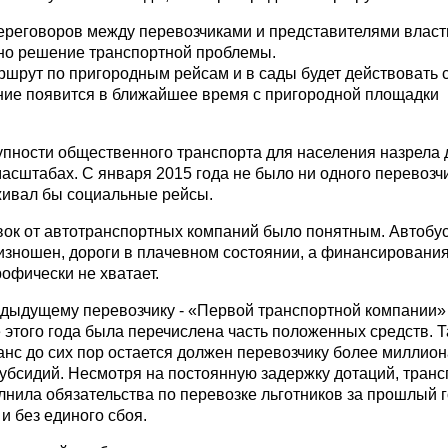
ереговоров между перевозчиками и представителями власт
но решение транспортной проблемы.
ршрут по пригородным рейсам и в сады будет действовать с
ние появится в ближайшее время с пригородной площадки
пности общественного транспорта для населения назрела 
асштабах. С января 2015 года не было ни одного перевозчи
живал бы социальные рейсы.
вок от автотранспортных компаний было понятным. Автобу
изношен, дороги в плачевном состоянии, а финансирования
рофически не хватает.
едыдущему перевозчику - «Первой транспортной компании» 
е этого года была перечислена часть положенных средств. 
нс до сих пор остается должен перевозчику более миллион
субсидий. Несмотря на постоянную задержку дотаций, тран
нила обязательства по перевозке льготников за прошлый г
и без единого сбоя.