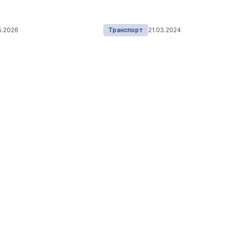
На ощупь. Путеводитель
a
лабиринту
26 августа 19:00
Город
5.2026
Транспорт
21.03.2024
На огороды жителей Марий Эл
стали часто захаживать кабаны
лоси и медведи