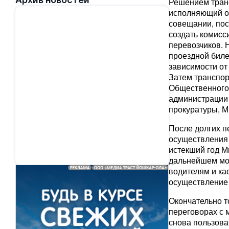
Решением тран
исполняющий о
совещании, по
создать комисс
перевозчиков. 
проездной биле
зависимости от
Затем транспор
Общественного 
администрации 
прокуратуры, М
После долгих п
осуществления 
истекший год М
дальнейшем мог
водителям и ка
осуществление
Окончательно т
переговорах с 
снова пользова