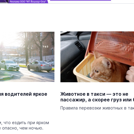
маев о премьере в театре
Как узнать на законных 
«Для меня не бывает
кто собственник недви
ектаклей»
Интервью
18 марта 11:05
ля водителей яркое
Животное в такси — это не
пассажир, а скорее груз или
Правила перевозки животных в так
и, что ездить при ярком
 опасно, чем ночью.