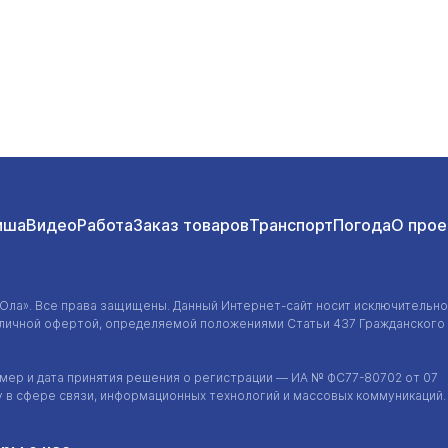
иша
Видео
Работа
Заказ товаров
Транспорт
Погода
О прое
-Ола»
. Все права защищены. Данный
Интернет-сайт
носит исключительно
убличной офертой, определяемой положениями Статьи 437 Гражданского
ер и дата принятия решения о регистрации — ИА №
ФС77-80702
от 07
у в сфере связи, информационных технологий и массовых коммуникаций.