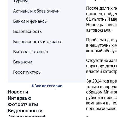
Туризм
После долгих п
Активный образ жизни
наконец, найде
61 льготный ма
Банки и финансы
Новое расписа
автовокзала.
Безопасность
Проблема досту
Безопасность и охрана
в нешуточных м
который обслу
Бытовая техника
Отсутствие зая
Вакансии
парк порядком 
властей катаст
Госструктуры
За 2014 год пр
⬇️ Все категории
только в апрел
Новости
образом Минтра
Интервью
рублей в виде 
компания выпол
Фотоотчеты
полном объеме 
Видеоновости
Архив новостей