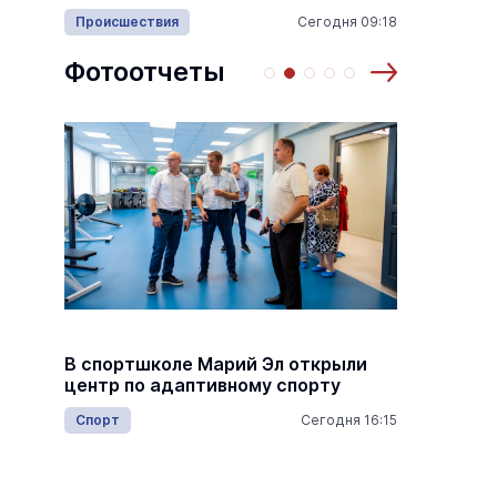
много
Происшествия
Сегодня 09:18
Армия
15:05
Фотоотчеты
Михаил
В спортшколе Марий Эл открыли
госуда
центр по адаптивному спорту
деятел
респуб
Спорт
Сегодня 16:15
16:45
Общес