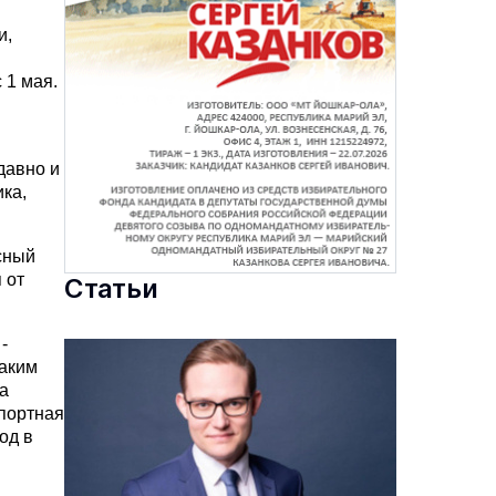
и,
 1 мая.
давно и
ка,
сный
 от
Статьи
-
Таким
а
спортная
од в