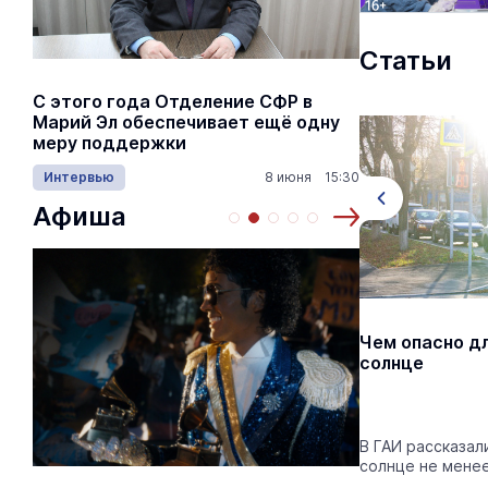
Статьи
С этого года Отделение СФР в
Алексей Я
Марий Эл обеспечивает ещё одну
Шкетана: 
меру поддержки
лёгких сп
Интервью
8 июня 15:30
Культура
Афиша
Дефицит топлива на АЗС в Марий
Чем опасно д
Эл вызван временной остановкой
солнце
нефтеперерабатывающих заводов
Текущая ситуация носит временный
характер, критических предпосылок для
В ГАИ рассказал
затяжного дефицита нет.
солнце не менее