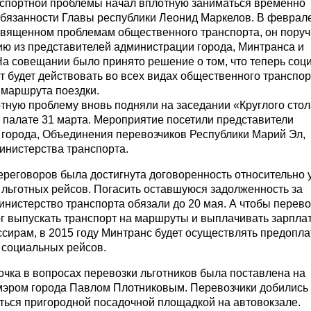
спортной проблемы начал вплотную заниматься временно
бязанности Главы республики Леонид Маркелов. В феврал
священном проблемам общественного транспорта, он пору
ию из представителей администрации города, Минтранса и
На совещании было принято решение о том, что теперь со
т будет действовать во всех видах общественного транспор
 маршрута поездки.
тную проблему вновь подняли на заседании «Круглого стол
палате 31 марта. Мероприятие посетили представители
города, Объединения перевозчиков Республики Марий Эл,
инистерства транспорта.
ереговоров была достигнута договоренность относительно 
льготных рейсов. Погасить оставшуюся задолженность за
инистерство транспорта обязали до 20 мая. А чтобы перево
 выпускать транспорт на маршруты и выплачивать зарпла
ссирам, в 2015 году Минтранс будет осуществлять предопла
 социальных рейсов.
очка в вопросах перевозки льготников была поставлена на
мэром города Павлом Плотниковым. Перевозчики добились
ться пригородной посадочной площадкой на автовокзале.