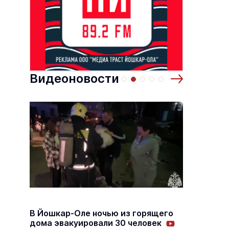
 по
Выставка «… И птичка вылетает II»
Музеи
8 августа
8 августа
Транспорт
24.11.2023
Транс
Видеоновости
В Йошк
В Йошкар-Оле ночью из горящего
,
Царев
дома эвакуировали 30 человек
проход