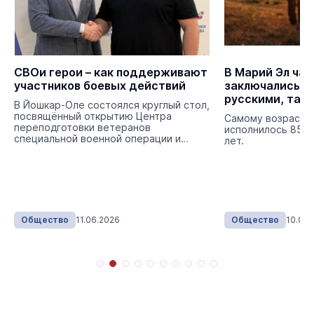
СВОи герои – как поддерживают
В Марий Эл чащ
участников боевых действий
заключались б
русскими, тат
В Йошкар-Оле состоялся круглый стол,
марийцами
посвящённый открытию Центра
Самому возрастн
переподготовки ветеранов
исполнилось 85 л
специальной военной операции и
лет.
членов их семей.
Общество
11.06.2026
Общество
10.02.