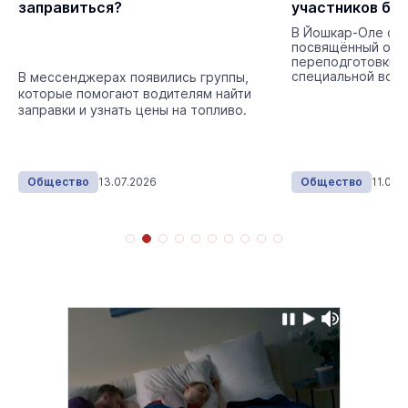
заправиться?
участников бо
В Йошкар-Оле сос
посвящённый отк
переподготовки 
специальной воен
В мессенджерах появились группы,
членов их семей.
которые помогают водителям найти
заправки и узнать цены на топливо.
Общество
13.07.2026
Общество
11.06.