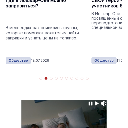
Где в Йошкар-Оле можно
СВОи герои – 
заправиться?
участников бо
В Йошкар-Оле сос
посвящённый отк
переподготовки 
специальной воен
В мессенджерах появились группы,
членов их семей.
которые помогают водителям найти
заправки и узнать цены на топливо.
Общество
13.07.2026
Общество
11.06.