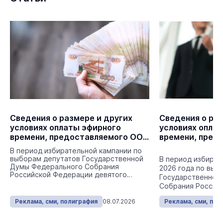
Сведения о размере и других
Сведения о раз
условиях оплаты эфирного
условиях опла
времени, предоставляемого ООО
времени, пред
«Унион» на радиоканале
Европа Плюс Й
В период избирательной кампании по
Городское радио
выборам депутатов Государственной
В период избират
Думы Федерального Собрания
2026 года по выб
Российской Федерации девятого
Государственной
созыва.
Собрания Россий
девятого созыва.
Реклама, сми, полиграфия
08.07.2026
Реклама, сми, пол