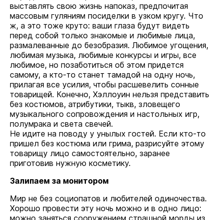
выставлять свою жизнь напоказ, предпочитая
массовым гуляниям посиделки в узком кругу. Что
ж, а это тоже круто: ваши глаза будут видеть
перед собой только знакомые и любимые лица,
размалеванные до безобразия. Любимое угощения,
любимая музыка, любимые конкурсы и игры, все
любимое, но позаботиться об этом придется
самому, а кто-то станет тамадой на одну ночь,
прилагая все усилия, чтобы расшевелить сонные
товарищей. Конечно, Хэллоуин нельзя представить
без костюмов, атрибутики, тыкв, зловещего
музыкального сопровождения и настольных игр,
полумрака и света свечей.
Не идите на поводу у унылых гостей. Если кто-то
пришел без костюма или грима, разрисуйте этому
товарищу лицо самостоятельно, заранее
приготовив нужную косметику.
Залипаем за монитором
Мир не без социопатов и любителей одиночества.
Хорошо провести эту ночь можно и в одно лицо:
можно заняться сооружением страшной морды из