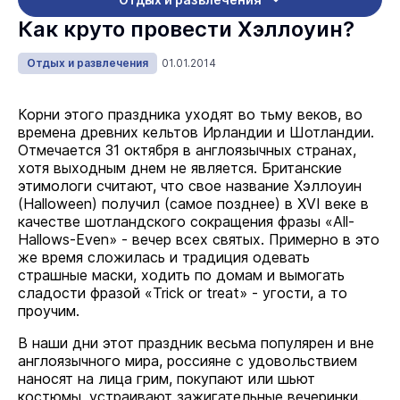
Как круто провести Хэллоуин?
Отдых и развлечения
01.01.2014
Корни этого праздника уходят во тьму веков, во
времена древних кельтов Ирландии и Шотландии.
Отмечается 31 октября в англоязычных странах,
хотя выходным днем не является. Британские
этимологи считают, что свое название Хэллоуин
(Halloween) получил (самое позднее) в XVI веке в
качестве шотландского сокращения фразы «All-
Hallows-Even» - вечер всех святых. Примерно в это
же время сложилась и традиция одевать
страшные маски, ходить по домам и вымогать
сладости фразой «Trick or treat» - угости, а то
проучим.
В наши дни этот праздник весьма популярен и вне
англоязычного мира, россияне с удовольствием
наносят на лица грим, покупают или шьют
костюмы, устраивают зажигательные вечеринки.