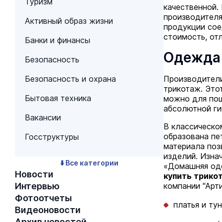
Туризм
качественной.
производителя
Активный образ жизни
продукции сое
стоимость, от
Банки и финансы
Одежда 
Безопасность
Безопасность и охрана
Производители
трикотаж. Это
Бытовая техника
можно для пош
абсолютной ги
Вакансии
В классическо
образована пе
Госструктуры
материала поз
изделий. Изна
⬇️ Все категории
«Домашняя оде
Новости
купить трико
Интервью
компании "Арт
Фотоотчеты
платья и тун
Видеоновости
Архив новостей