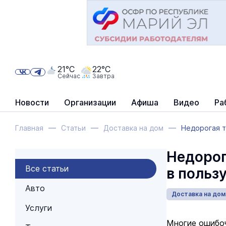
21°C
22°C
Сейчас
Завтра
Новости
Организации
Афиша
Видео
Ра
Главная
Статьи
Доставка на дом
Недорогая т
Недорог
Все статьи
в польз
Авто
Доставка на дом
Услуги
Многие ошибоч