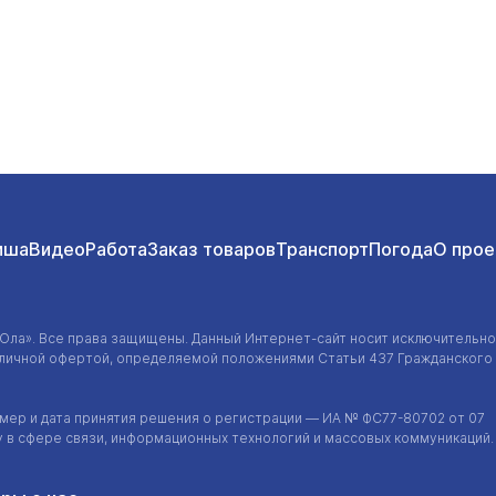
иша
Видео
Работа
Заказ товаров
Транспорт
Погода
О прое
-Ола»
. Все права защищены. Данный
Интернет-сайт
носит исключительно
убличной офертой, определяемой положениями Статьи 437 Гражданского
ер и дата принятия решения о регистрации — ИА №
ФС77-80702
от 07
у в сфере связи, информационных технологий и массовых коммуникаций.