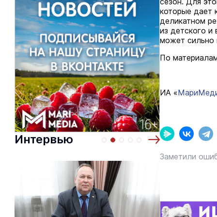
сезон. Для эт
которые дает 
деликатном ре
из детского и
может сильно 
По материалам
ИА «
МариМед
Интервью
Заметили ошиб