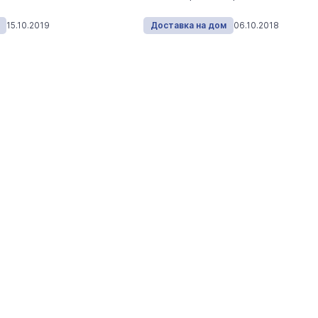
На ощупь. Путеводитель
a
лабиринту
15.10.2019
Доставка на дом
06.10.2018
26 августа 19:00
Город
В марийском лесу засекли
бесшумную хищницу