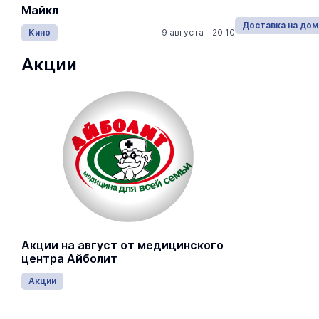
получателя время, даже если вы
Майкл
Лида / Lid
находитесь в Йошкар-Оле.
Доставка на дом
23.03.2022
Доставка на дом
Кино
9 августа 20:10
Концерты
Акции
Акции на август от медицинского
центра Айболит
Акции