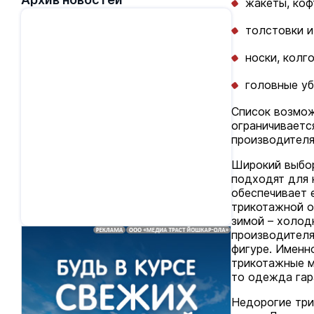
жакеты, коф
толстовки 
носки, колго
головные убо
Список возмож
ограничиваетс
производителя
Широкий выбор
подходят для 
обеспечивает 
трикотажной о
зимой – холод
производителя
фигуре. Именно
трикотажные м
то одежда гар
Недорогие три