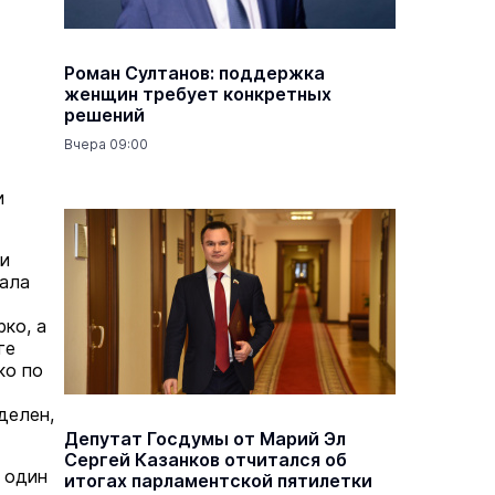
Роман Султанов: поддержка
женщин требует конкретных
решений
Вчера 09:00
и
ни
иала
ко, а
ге
ко по
делен,
Депутат Госдумы от Марий Эл
Сергей Казанков отчитался об
 один
итогах парламентской пятилетки