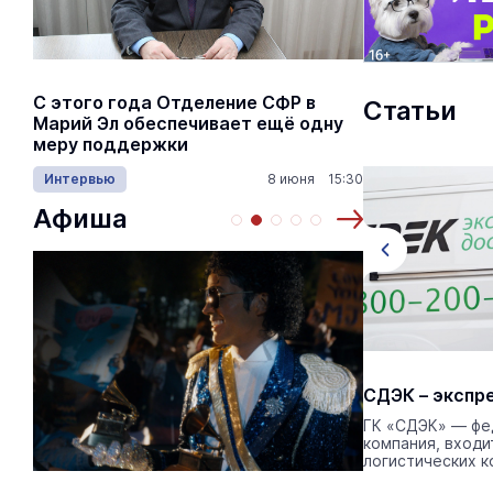
С этого года Отделение СФР в
Алексей Я
Статьи
Марий Эл обеспечивает ещё одну
Шкетана: 
меру поддержки
лёгких сп
Интервью
8 июня 15:30
Культура
Афиша
Доставка букетов и подарков по
СДЭК – экспр
всей России
ГК «СДЭК» — фе
компания, входи
С сервисом «Русский букет» возможна
логистических к
доставка цветов во Владивостоке по
любому адресу в удобное для