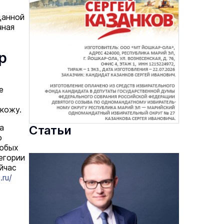
данной
чная
р
е
кожу.
а
Статьи
о
любых
егории
йчас
ru/