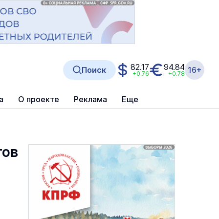
82.17
94.84
Поиск
16+
+0.76
+0.78
а
О проекте
Реклама
Еще
тов