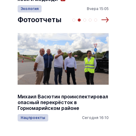
18:00
Происш
Экология
Вчера 15:05
Фотоотчеты
Михаил Васютин проинспектировал
В Йошк
опасный перекрёсток в
бус
Бауман
Горномарийском районе
17:35
Наука и
Нацпроекты
Сегодня 16:10