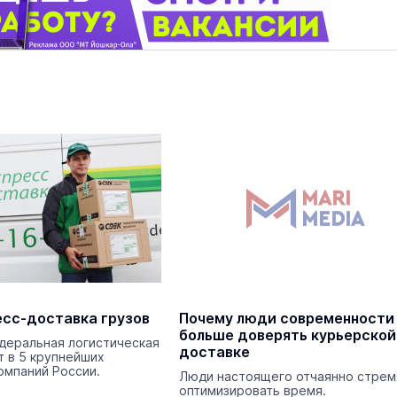
маев о премьере в театре
Как узнать на законных 
«Для меня не бывает
кто собственник недви
ектаклей»
Интервью
18 марта 11:05
есс-доставка грузов
Почему люди современности
больше доверять курьерской
деральная логистическая
доставке
т в 5 крупнейших
омпаний России.
Люди настоящего отчаянно стрем
оптимизировать время.