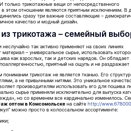
 И только трикотажные вещи от непосредственного
 в этом отношении являются приятным исключением. В 
динились сразу три важные составляющие – демократи
личное качество и модный дизайн.
из трикотажа – семейный выбо
 неслучайно так активно применяют на своих линиях
т материал – универсальное сырье, использовать которо
ива как взрослых, так и детских нарядов. Он обладает
поаллергенностью, приятный на ощупь и не раздражает 
м понимании трикотаж не является тканью. Его структур
тлями, а не привычными нитями. Это уникальное качеств
воляет производителям использовать его для пошива 
чально сырье применяли исключительно для выпуска кат
жда», но со временем все кардинально изменилось. Се
таж оптом в Комсомольске
на сайте
http://www.678000.
икул" можно просто в колоссальном ассортименте:
ики;