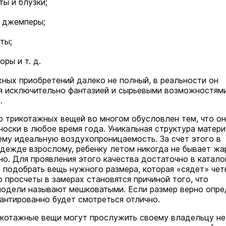
ты и блузки;
и джемперы;
ты;
ры и т. д.
ных приобретений далеко не полный, в реальности он
я исключительно фантазией и сырьевыми возможностям
.
 трикотажных вещей во многом обусловлен тем, что о
носки в любое время года. Уникальная структура матер
ему идеальную воздухопроницаемость. За счет этого в
дежде взрослому, ребенку летом никогда не бывает жар
но. Для проявления этого качества достаточно в катало
 подобрать вещь нужного размера, которая «сядет» чет
 просчеты в замерах становятся причиной того, что
одели называют мешковатыми. Если размер верно опре
антированно будет смотреться отлично.
котажные вещи могут прослужить своему владельцу не