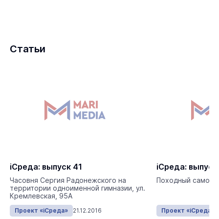
Статьи
iСреда: выпуск 41
iСреда: выпуск
Часовня Сергия Радонежского на
Походный самова
территории одноименной гимназии, ул.
Кремлевская, 95А
Проект «iСреда»
21.12.2016
Проект «iСреда»