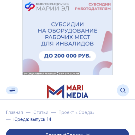
Главная
Статьи
Проект «iСреда»
iСреда: выпуск 14
Проект «iСреда»