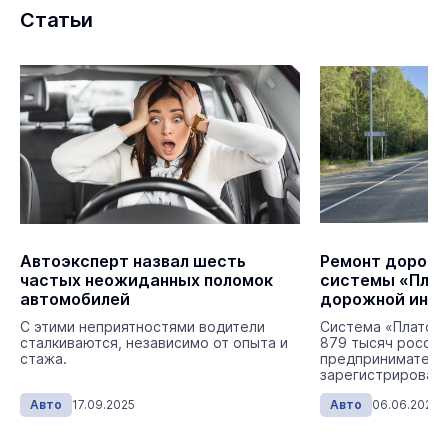
Статьи
Автоэксперт назвал шесть
Ремонт дорог в
частых неожиданных поломок
системы «Плат
автомобилей
дорожной инф
региона
С этими неприятностями водители
Система «Платон
сталкиваются, независимо от опыта и
879 тысяч россий
стажа.
предпринимателе
зарегистрировавш
миллиона грузовы
Авто
17.09.2025
Авто
06.06.2025